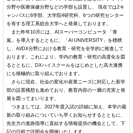
分野や医療保健分野などの学部も設置し、 現在では2キ
ャンパスに6学部、大学院4研究科、6つの研究センター
を有する理工系総合大学へと発展しております。
また昨年10月には、AIスーパーコンピュータ 「青
嵐」を導入するとともに、「AI UNIVERSITY」を標榜
し、AI/DX分野における教育・研究を全学的に推進して
おります。これにより、学内の教育・研究の高度化を図
るとともに、DXハイスクールをはじめとした高大連携
にも積極的に取り組んでおります。
さらに現在、社会の変化や産業ニーズに対応した新学
部の設置構想も進めており、教育内容の一層の充実と発
展を図ってまいります。
つきましては、2027年度入試の詳細に加え、本学の最
新の取り組みについていち早くお知らせするとともに、
先生方の進路指導に直結する情報提供の機会として、下
記の日程で説明会を開催いたします。