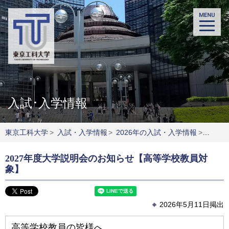
入試･入学情報
東京工科大学
>
入試・入学情報
>
2026年の入試・入学情報
>
202
2027年度大学説明会のお知らせ【高等学校教員対
象】
2026年5月11日掲出
高等学校教員の皆様へ