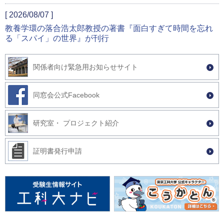
[ 2026/08/07 ]
教養学環の落合浩太郎教授の著書『面白すぎて時間を忘れ
る「スパイ」の世界』が刊行
[ 2026/08/06 ]
関係者向け緊急用お知らせサイト
令和８年熊本地震で被災された皆様へ
同窓会公式Facebook
[ 2026/08/05 ]
デザイン学部の【キャリアデザイン】に、株式会社ビビビ
ット＆株式会社たきコーポレーションが登壇 ～就職・キャ
研究室・ プロジェクト紹介
リア支援～
証明書発行申請
[ 2026/08/03 ]
東京工科大学 NVIDIA AI Technology Center Joint Lab設立記
念 国際シンポジウム「Computing the Physical World」を開
催
[ 2026/07/31 ]
教養学環の落合浩太郎教授がBusiness Insider JapanのYouT