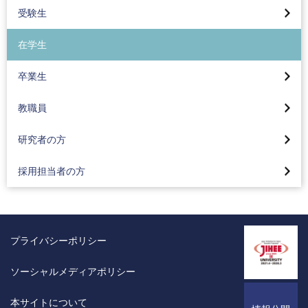
受験生
[ 2026/07/15 ]
デザイン学部が制作したCMがtvkにて放映
在学生
[ 2026/07/15 ]
卒業生
デザイン学部生が制作したキャラクター「おもんぱかー
る」が大田区ホームページで公開
教職員
[ 2026/07/15 ]
研究者の方
武 博コンピュータサイエンス学部講師がICAIHE 2026にお
いてDistinguished Leadership Awardを受賞
採用担当者の方
[ 2026/07/15 ]
作家、浅生鴨氏が「企画の発想ワークショップ」を実施
プライバシーポリシー
[ 2026/07/14 ]
八王子市中学校科学教室実施報告（2）
ソーシャルメディアポリシー
[ 2026/07/13 ]
本サイトについて