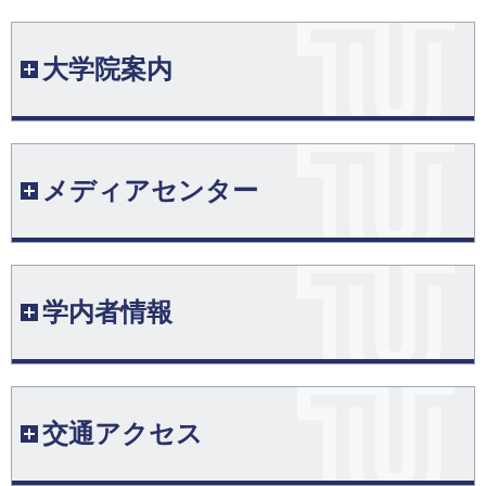
[ 2026/07/24 ]
セラミックス複合材料センター
ヘルスサポートセンター（八王子）
メディア学部長 三上浩司教授の取材記事が「AERA」に掲
大学の理念
載
実践研究連携センター
学修支援センター
大学院案内
学長挨拶
[ 2026/07/24 ]
国立科学博物館大学パートナーシップ
メディア学部生が「BitSummit Game Jam 2026」でBitSum
学校法人片柳学園
mit Student Awardを受賞
大学セミナーハウス
大学院バイオ・情報メディア研究科
メディアセンター
お問い合わせ
[ 2026/07/23 ]
大学院工学研究科
夏期休業のお知らせ
大学院デザイン研究科
[ 2026/07/21 ]
図書館
学内者情報
コンピュータサイエンス学部 中西崇文教授の研究成果が N
大学院医療技術学研究科
ature Portfolio の学術誌 Communications AI & Computing に
メディアロビー
掲載
[ 2026/07/21 ]
休講案内
交通アクセス
コンピュータサイエンス学部4年生の庄山海斗さんが国際会
議 IIAI AAI 2026 にて Competitive Paper Awardを受賞
教室変更