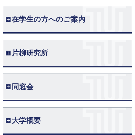
ube番組「インサイダ」に出演
在学生の方へのご案内
[ 2026/07/31 ]
東京工科大学開学40周年記念「第3回自動車まつり」を開催
～就職・キャリア支援～
[ 2026/07/30 ]
年間スケジュール（学年暦）【蒲田キャンパス】
片柳研究所
第3回「企業×東京工科大学パートナーシップフォーラム」
年間スケジュール（学年暦）【八王子キャンパ
を開催～就職・キャリア支援～
ス】
[ 2026/07/27 ]
片柳研究所トップページ
催事案内
【東京工科大学×TVアニメ『Dr.STONE』】本日7/27発売の
同窓会
「週刊少年ジャンプ」に登場！8月のオープンキャンパスも
デジタルツインセンター
まだ間に合う！
学園祭
[ 2026/07/24 ]
先端リグニン材料研究センター
公開講座のご案内
会費納入
2026年 実就職率ランキングで上位にランクイン ～就職・キ
大学概要
ャリア支援～
バイオナノテクセンター
在学生御子息等入学金免除制度
証明書発行申請