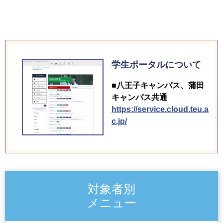
[ 2026/07/17 ]
時間割
東京工科大学のスーパーコンピュータ「青嵐（SEIRA
各種交通機関をご利用の方へ
N）」が世界TOP500に継続ランクイン
シラバス
スクールバスをご利用の方へ
[ 2026/07/17 ]
書式ダウンロード
学生ポータルについて
メディア学部長 三上浩司教授の取材記事が朝日新聞Thinkキ
スクールバス基本運行時刻表
ャンパスに掲載
学費
■八王子キャンパス、蒲田
キャンパス共通
[ 2026/07/17 ]
教育ローン
https://service.cloud.teu.a
博報堂 クリエイティブリスクコンサルタント 吉村尚人先生
c.jp/
によるリスクマネジメント講義を実施
証明書発行申請
[ 2026/07/17 ]
伊藤丙雄副学長が出演した「小峠英二のなんて美だ！」が
再放送されます
対象者別
[ 2026/07/17 ]
メニュー
ロボコン挑戦プロジェクト「プロジェクトR」が出場した
「NHK学生ロボコン2026」がNHK総合で放送されます