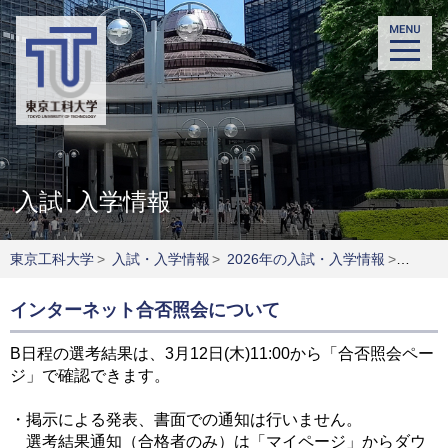
入試･入学情報
東京工科大学
>
入試・入学情報
>
2026年の入試・入学情報
>
B日程
インターネット合否照会について
B日程の選考結果は、3月12日(木)11:00から「合否照会ペー
ジ」で確認できます。
・掲示による発表、書面での通知は行いません。
選考結果通知（合格者のみ）は「マイページ」からダウ