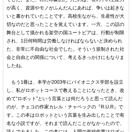
が高く、資源やモノがふんだんにあれば、争いは起きな
いと書かれていたことです。高校生ながら、生産性が大
切なのだと思ったことを覚えています。一方、この話の
舞台として描かれる架空の国ユートピアは、行動が制限
され、1日何時間は労働しなければならないと決められ
た、非常に不自由な社会でした。そういう規制された社
会と自由との関係について、考えるきっかけにもなりま
したね。
もう1冊は、本学が2003年にバイオニクス学部を設立
し、私がロボットコースで教えることになったとき、改
めて“ロボット”という言葉とは何だろうと思って読んだ
のが、チェコの作家カレル・チャペックの『R.U.R』で
す。この本はロボットという言葉を生み出したことで有
名な小説ですが、それまで読んだことがなかったので、
読んでみました。この本には、人間の単純作業はロボッ