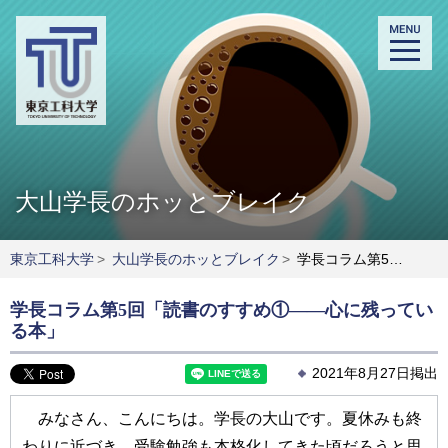
大山学長のホッとブレイク
東京工科大学
>
大山学長のホッとブレイク
>
学長コラム第5回「読書のすすめ①――心に残っている本」
学長コラム第5回「読書のすすめ①――心に残ってい
る本」
2021年8月27日掲出
みなさん、こんにちは。学長の大山です。夏休みも終
わりに近づき、受験勉強も本格化してきた頃だろうと思