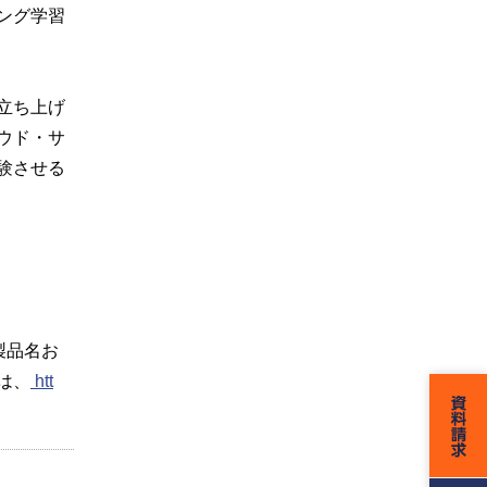
ング学習
立ち上げ
ウド・サ
験させる
の製品名お
は、
htt