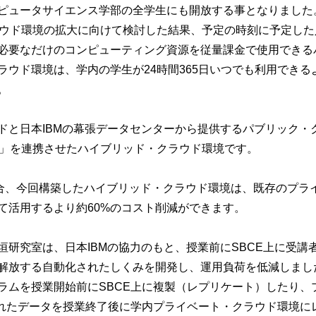
ピュータサイエンス学部の全学生にも開放する事となりました
ラウド環境の拡大に向けて検討した結果、予定の時刻に予定した
必要なだけのコンピューティング資源を従量課金で使用できる
ウド環境は、学内の学生が24時間365日いつでも利用できる
。
ドと日本IBMの幕張データセンターから提供するパブリック・
prise（SBCE）」を連携させたハイブリッド・クラウド環境です。
場合、今回構築したハイブリッド・クラウド環境は、既存のプラ
て活用するより約60%のコスト削減ができます。
研究室は、日本IBMの協力のもと、授業前にSBCE上に受講
解放する自動化されたしくみを開発し、運用負荷を低減しまし
ラムを授業開始前にSBCE上に複製（レプリケート）したり、
されたデータを授業終了後に学内プライベート・クラウド環境に