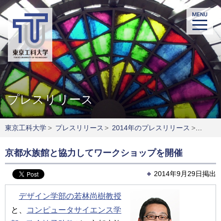
プレスリリース
東京工科大学
>
プレスリリース
>
2014年のプレスリリース
>
京都水
京都水族館と協力してワークショップを開催
2014年9月29日掲出
デザイン学部の若林尚樹教授
と、
コンピュータサイエンス学