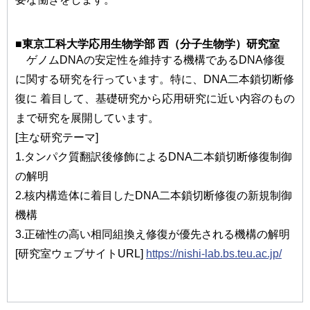
■東京工科大学応用生物学部 西（分子生物学）研究室
ゲノムDNAの安定性を維持する機構であるDNA修復
に関する研究を行っています。特に、DNA二本鎖切断修
復に 着目して、基礎研究から応用研究に近い内容のもの
まで研究を展開しています。
[主な研究テーマ]
1.タンパク質翻訳後修飾によるDNA二本鎖切断修復制御
の解明
2.核内構造体に着目したDNA二本鎖切断修復の新規制御
機構
3.正確性の高い相同組換え修復が優先される機構の解明
[研究室ウェブサイトURL]
https://nishi-lab.bs.teu.ac.jp/