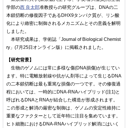
学部の
西 良太郎
准教授らの研究グループは、DNAの二
本鎖切断の修復因子であるDHX9タンパク質が、リン酸
化により緻密に制御されるメカニズムとその意義を解明
しました。
本研究成果は、学術誌「Journal of Biological Chemist
ry」(7月25日オンライン版）に掲載されました。
【研究背景】
生物のゲノムには常に多様な傷(DNA損傷)が生じてい
ます。特に電離放射線や抗がん剤等によって生じるDNA
の二本鎖切断は最も重篤な損傷の一つです。その修復過
程においては、一時的にDNA-RNAハイブリッド(注1)と
呼ばれるDNAとRNAが結合した構造が形成されます。
この形成と解消の厳密な制御は、ゲノムの安定性維持に
重要なファクターとして近年特に注目を集めています。
ヒト細胞におけるDNA-RNAハイブリッド解消にはいく