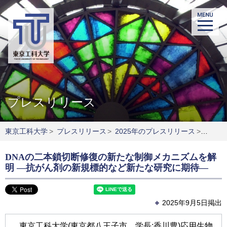
プレスリリース
東京工科大学
>
プレスリリース
>
2025年のプレスリリース
>
DNA
DNAの⼆本鎖切断修復の新たな制御メカニズムを解
明 ―抗がん剤の新規標的など新たな研究に期待―
2025年9月5日掲出
東京工科大学(東京都八王子市、学長:香川豊)応用生物