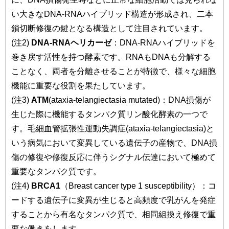
い大きなDNA-RNAハイブリッド構造が形成され、二本
鎖切断修復の鍵となる構造として注目されています。
(注2)
DNA-RNAヘリカーゼ
：DNA-RNAハイブリッドを
巻き戻す活性を持つ酵素です。RNAもDNAも分解する
ことなく、両者を分離させることが特徴で、様々な細胞
機能に重要な役割を果たしています。
(注3)
ATM
(ataxia-telangiectasia mutated)：DNA損傷が
生じた際に機能するタンパク質リン酸化酵素の一つで
す。毛細血管拡張性運動失調症(ataxia-telangiectasia)と
いう病気において変異している遺伝子の産物で、DNA損
傷の修復や修復反応に伴うシグナル伝達において極めて
重要なタンパク質です。
(注4)
BRCA1
（Breast cancer type 1 susceptibility）：コ
ードする遺伝子に変異が生じると高頻度で乳がんを発症
することから有名なタンパク質で、相同組換え修復で重
要な働きをします。