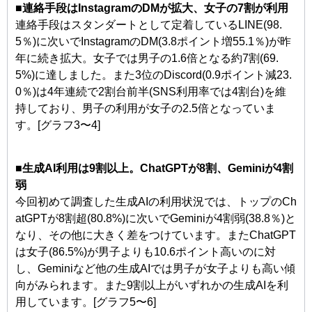
■連絡手段はInstagramのDMが拡大、女子の7割が利用
連絡手段はスタンダートとして定着しているLINE(98.
5％)に次いでInstagramのDM(3.8ポイント増55.1％)が昨
年に続き拡大。女子では男子の1.6倍となる約7割(69.
5%)に達しました。また3位のDiscord(0.9ポイント減23.
0％)は4年連続で2割台前半(SNS利用率では4割台)を維
持しており、男子の利用が女子の2.5倍となっていま
す。[グラフ3〜4]
■生成AI利用は9割以上。ChatGPTが8割、Geminiが4割
弱
今回初めて調査した生成AIの利用状況では、トップのCh
atGPTが8割超(80.8%)に次いでGeminiが4割弱(38.8％)と
なり、その他に大きく差をつけています。またChatGPT
は女子(86.5%)が男子よりも10.6ポイント高いのに対
し、Geminiなど他の生成AIでは男子が女子よりも高い傾
向がみられます。また9割以上がいずれかの生成AIを利
用しています。[グラフ5〜6]