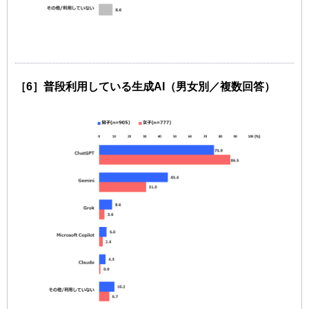
［6］普段利用している生成AI（男女別／複数回答）