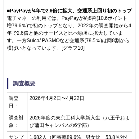
■PayPayが4年で2.6倍に拡大、交通系上回り初のトップ
電子マネーの利用では、PayPayが約8割(10.6ポイント
増79.6％)で初のトップとなり、2022年の調査開始から4
年で2.6倍と他のサービスと比べ顕著に拡大していま
す。一方Suica/ PASMOなど交通系(78.5％)は同8割から
横ばいとなっています。[グラフ10]
調査概要
調査
2026年4月2日〜4月22日
日：
調査対
2026年度の東京工科大学新入生（八王子およ
象：
び蒲田キャンパスの6学部）
サンプ
1,682人（回答率89.6%、男女比：53.8％対4