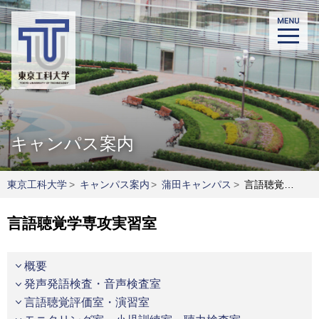
キャンパス案内
東京工科大学
>
キャンパス案内
>
蒲田キャンパス
>
言語聴覚学専攻実習室
言語聴覚学専攻実習室
概要
発声発語検査・音声検査室
言語聴覚評価室・演習室