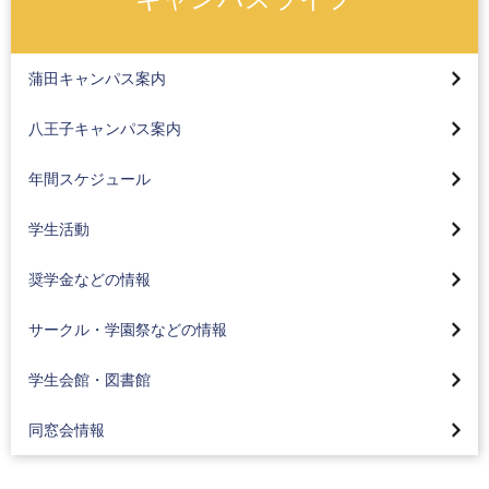
キャンパス概要
蒲田キャンパス
キャンパス概要
蒲田キャンパス案内
各種交通機関をご利用の方へ
八王子キャンパス
蒲田キャンパス
八王子キャンパス案内
蒲田キャンパスの交通案内
各種交通機関をご利用の方へ
八王子キャンパス
集中実技(スケート・カーリング)
京急蒲田駅から蒲田キャンパスにお越しの方へ
年間スケジュール
スクールバスのご案内
集中実技(野外活動)
オープンキャンパス
奨学金について
スクールバス時刻表
学生活動
集中実技 ブログ
キャンパスで撮影された主な映画・ドラマ
奨学生入試
八王子みなみ野駅から徒歩でお越しの方へ
サークル情報
奨学金などの情報
海外研修と海外語学研修
学費について
オープンキャンパス
学園祭（紅華祭・かまた祭）
学生会館（学生寮）
サービスラーニング（地域貢献）について
サークル・学園祭などの情報
教育ローン
キャンパスで撮影された主な映画・ドラマ
学生の活躍
メディアセンター 図書館
同窓会
保険制度について
学生会館・図書館
同窓会ホームカミングデー（八王子・蒲田）
同窓会情報