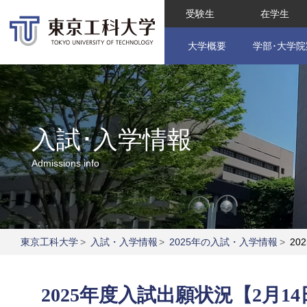
受験生
在学生
大学概要
学部･大学院
入試･入学情報
Admissions info
東京工科大学
>
入試・入学情報
>
2025年の入試・入学情報
>
20
2025年度入試出願状況【2月1