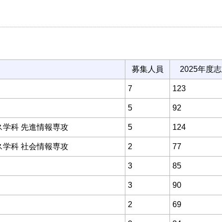
募集人員
2025年度
7
123
5
92
ス学科 先進情報専攻
5
124
ス学科 社会情報専攻
2
77
3
85
3
90
2
69