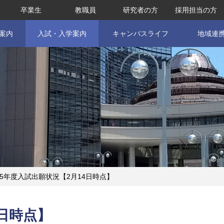
卒業生
教職員
研究者の方
採用担当の方
案内
入試・入学案内
キャンパスライフ
地域連
25年度入試出願状況【2月14日時点】
4日時点】