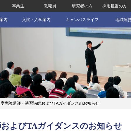
卒業生
教職員
研究者の方
採用担当の方
案内
入試・入学案内
キャンパスライフ
地域連
年度実験講師・演習講師およびTAガイダンスのお知らせ
師およびTAガイダンスのお知らせ