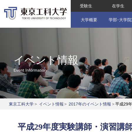
受験生
在学生
大学概要
学部･大学院
イベント情報
Event Information
東京工科大学
>
イベント情報
>
2017年のイベント情報
>
平成29
平成29年度実験講師・演習講