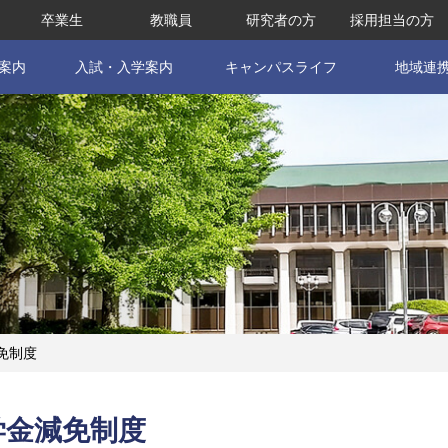
卒業生
教職員
研究者の方
採用担当の方
案内
入試・入学案内
キャンパスライフ
地域連
免制度
学金減免制度