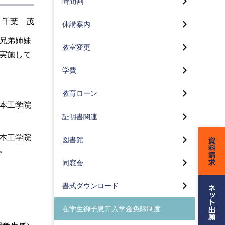
時間割
コンピュータサイエンス学部 時
休講案内（蒲田）
間割
教室変更（八王子）
 千葉 茂
休講案内
メディア学部 時間割
教室変更（蒲田）
兄弟姉妹
教室変更
応用生物学部 時間割
実施して
デザイン学部 時間割
学費
証明書申込・受取方法（在学生）
医療保健学部 時間割
教育ローン
本工学院
証明書申込・受取方法（卒業生）
メディアセンター
証明書関連
取り扱っている主な証明書(八王子
キャンパス)
本工学院
図書館
。
取り扱っている主な証明書(蒲田キ
ャンパス)
同窓会
書式ダウンロード
在学生御子息等入学金免除制度