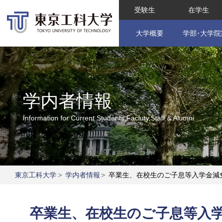
受験生
在学生
大学概要
学部･大学院
学内者情報
Information for Current Students,Facluty,Staff & Alumni
東京工科大学
>
学内者情報
>
卒業生、在校生のご子息等入学金減
卒業生、在校生のご子息等入