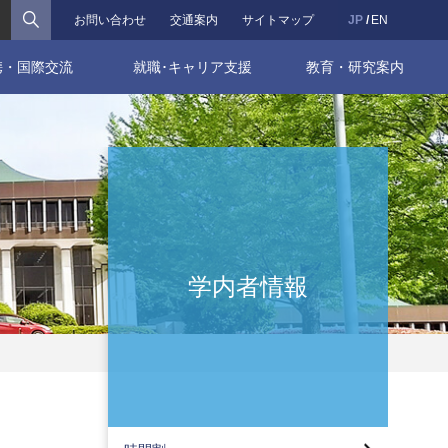
検索
お問い合わせ
交通案内
サイトマップ
JP
EN
携・国際交流
就職･キャリア支援
教育・研究案内
学内者情報
大学院 時間割
工学部 時間割
休講案内(八王子)