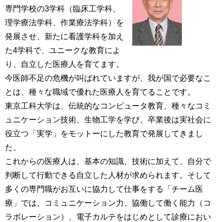
専門学校の3学科（臨床工学科、
理学療法学科、作業療法学科）を
発展させ、新たに看護学科を加え
た4学科で、ユニークな教育によ
り、自立した医療人を育てます。
今医師不足の危機が叫ばれていますが、我が国で必要なこ
とは、種々な職域で優れた医療人を育てることです。
東京工科大学は、伝統的なコンピュータ教育、種々なコミ
ュニケーション技術、生物工学を学び、卒業後は実社会に
役立つ「実学」をモットーにした教育で発展してきまし
た。
これからの医療人は、基本の知識、技術に加えて、自分で
判断して行動できる自立した人材が求められます。そして
多くの専門職がお互いに協力して仕事をする「チーム医
療」では、コミュニケーション力、協働して働く能力（コ
ラボレーション）、電子カルテをはじめとして診療におい