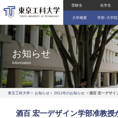
受験生
在学生
大学概要
学部･大学院
お知らせ
Information
東京工科大学
>
お知らせ
>
2011年のお知らせ
>
酒百 宏一デザイ
酒百 宏一デザイン学部准教授が