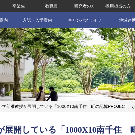
卒業生
教職員
研究者の方
採用担当の方
案内
入試・入学案内
キャンパスライフ
地域連
ン学部准教授が展開している「1000X10南千住 町の記憶PROJECT
展開している「1000X10南千住 