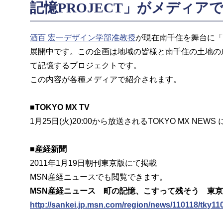
記憶PROJECT」がメディア
酒百 宏一デザイン学部准教授
が現在南千住を舞台に「1
展開中です。この企画は地域の皆様と南千住の土地の
て記憶するプロジェクトです。
この内容が各種メディアで紹介されます。
■TOKYO MX TV
1月25日(火)20:00から放送されるTOKYO MX NEW
■産経新聞
2011年1月19日朝刊東京版にて掲載
MSN産経ニュースでも閲覧できます。
MSN産経ニュース 町の記憶、こすって残そう 東京・
http://sankei.jp.msn.com/region/news/110118/tky1