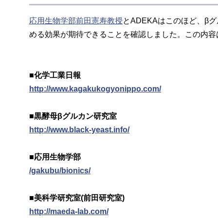
応用生物学部前田憲寿教授
とADEKAはこのほど、
める効果が期待できることを確認しました。この内容は
■化学工業日報
http://www.kagakukogyonippo.com/
■黒酵母βグルカン研究室
http://www.black-yeast.info/
■応用生物学部
/gakubu/bionics/
■美科学研究室(前田研究室)
http://maeda-lab.com/