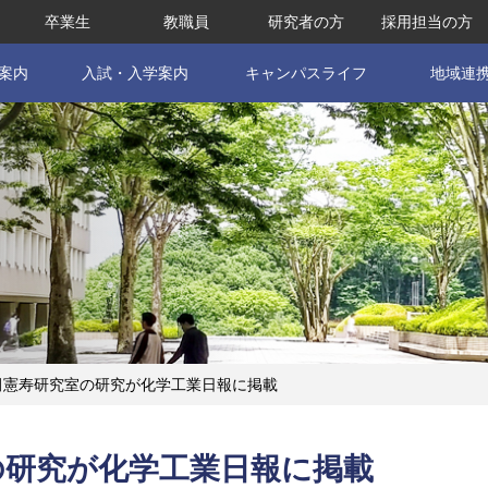
卒業生
教職員
研究者の方
採用担当の方
案内
入試・入学案内
キャンパスライフ
地域連
田憲寿研究室の研究が化学工業日報に掲載
の研究が化学工業日報に掲載