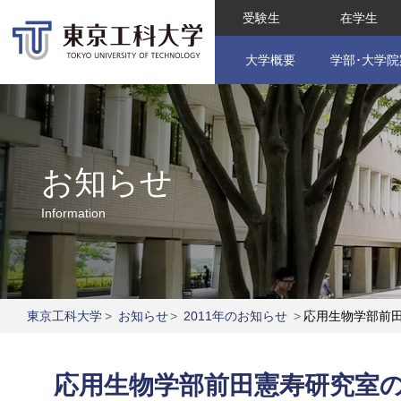
受験生
在学生
大学概要
学部･大学院
お知らせ
Information
東京工科大学
>
お知らせ
>
2011年のお知らせ
>
応用生物学部前
応用生物学部前田憲寿研究室