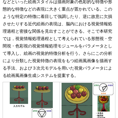
などといった絵画スタイルは描画対象の色彩的な特徴や形
態的な特徴などの表現に大きく重点が置かれている。この
ような特定の特徴に着目して強調したり、逆に故意に欠損
させたりする近代絵画の表現は、脳内における視覚情報処
理過程と密接な関係を見出すことができる。そこで本研究
では，視覚情報処理過程として考えられている形態視・空
間視・色彩視の視覚情報処理モジュールをパラメータとし
て導入し、絵画の視覚的特徴分析を行う。さらにこの分析
により分類した視覚特徴の表現をもつ絵画風画像を描画す
る手法、および３次元モデルを用いた視覚パラメータによ
る絵画風画像生成システムを提案する。