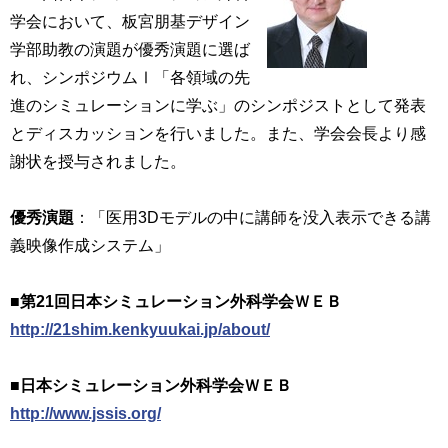
学会において、板宮朋基デザイン
学部助教の演題が優秀演題に選ば
れ、シンポジウムⅠ「各領域の先
進のシミュレーションに学ぶ」のシンポジストとして発表
とディスカッションを行いました。また、学会会長より感
謝状を授与されました。
優秀演題
：「医用3Dモデルの中に講師を没入表示できる講
義映像作成システム」
■第21回日本シミュレーション外科学会ＷＥＢ
http://21shim.kenkyuukai.jp/about/
■日本シミュレーション外科学会ＷＥＢ
http://www.jssis.org/