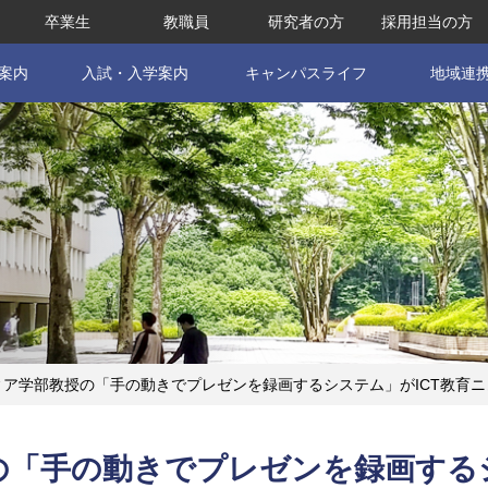
卒業生
教職員
研究者の方
採用担当の方
案内
入試・入学案内
キャンパスライフ
地域連
ア学部教授の「手の動きでプレゼンを録画するシステム」がICT教育
の「手の動きでプレゼンを録画する