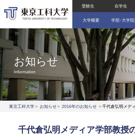
受験生
在学生
大学概要
学部･大学院
お知らせ
Information
東京工科大学
>
お知らせ
>
2016年のお知らせ
>
千代倉弘明メディ
千代倉弘明メディア学部教授