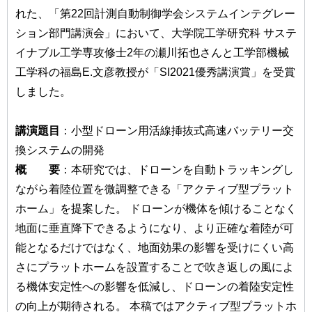
れた、「第22回計測自動制御学会システムインテグレー
ション部門講演会」において、大学院工学研究科 サステ
イナブル工学専攻修士2年の瀬川拓也さんと工学部機械
工学科の福島E.文彦教授が「SI2021優秀講演賞」を受賞
しました。
講演題目
：小型ドローン用活線挿抜式高速バッテリー交
換システムの開発
概 要
：本研究では、ドローンを自動トラッキングし
ながら着陸位置を微調整できる「アクティブ型プラット
ホーム」を提案した。 ドローンが機体を傾けることなく
地面に垂直降下できるようになり、より正確な着陸が可
能となるだけではなく、地面効果の影響を受けにくい高
さにプラットホームを設置することで吹き返しの風によ
る機体安定性への影響を低減し、ドローンの着陸安定性
の向上が期待される。 本稿ではアクティブ型プラットホ