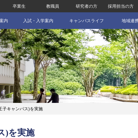
卒業生
教職員
研究者の方
採用担当の方
案内
入試・入学案内
キャンパスライフ
地域連
王子キャンパス)を実施
ス)を実施