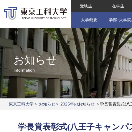
受験生
在学生
大学概要
学部･大学院
お知らせ
Information
東京工科大学
>
お知らせ
>
2025年のお知らせ
>
学長賞表彰式(八
学長賞表彰式(八王子キャンパ