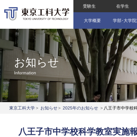
受験生
在学生
大学概要
学部･大学院
お知らせ
Information
東京工科大学
>
お知らせ
>
2025年のお知らせ
>
八王子市中学校
八王子市中学校科学教室実施報