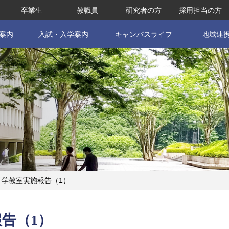
卒業生
教職員
研究者の方
採用担当の方
案内
入試・入学案内
キャンパスライフ
地域連
科学教室実施報告（1）
告（1）