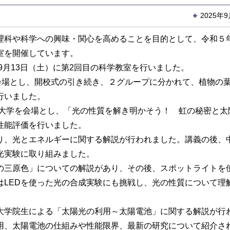
2025年
科や科学への興味・関心を高めることを目的として、令和５
室を開催しています。
9月13日（土）に第2回目の科学教室を行いました。
会場とし、開校式の引き続き、２グループに分かれて、植物の
行いました。
科大学を会場とし、「光の性質を解き明かそう！ 虹の秘密と太
性能評価を行いました。
、光とエネルギーに関する解説が行われました。講義の後、
光実験に取り組みました。
の三原色」についての解説があり、その後、スポットライトを
はLEDを使った光の合成実験にも挑戦し、光の性質について理
大学院生による「太陽光の利用～太陽電池」に関する解説が行
用、太陽電池の仕組みや性能限界、最新の研究について紹介さ