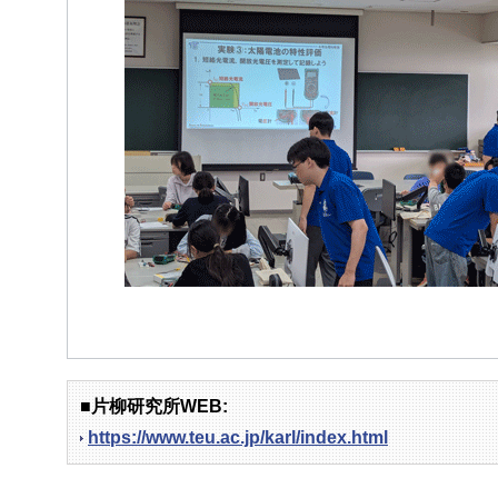
■片柳研究所WEB:
https://www.teu.ac.jp/karl/index.html