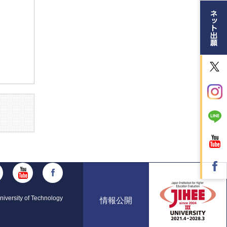
iversity of Technology
情報公開