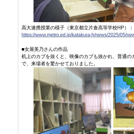
高大連携授業の様子（東京都立片倉高等学校HP）：
https://www.metro.ed.jp/katakura-h/news/2025/05/ne
■女屋美乃さんの作品
机上のカブを抜くと、映像のカブも抜かれ、普通の
で、来場者を驚かせておりました。