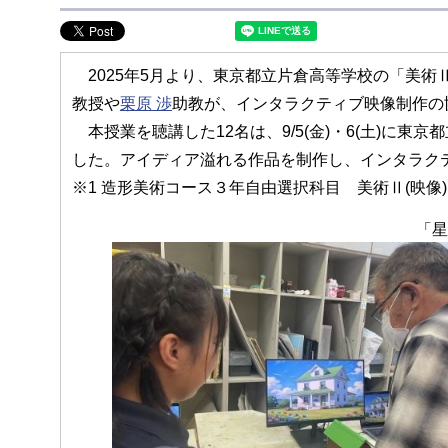
2025年5月より、東京都立片倉高等学校の「美術Ⅱ
教授や
栗原 渉
助教が、インタラクティブ映像制作の
本授業を聴講した12名は、9/5(金)・6(土)に
した。アイディア溢れる作品を制作し、インタラク
※1 造形美術コース３年自由選択科目 美術Ⅱ(映像)
「星