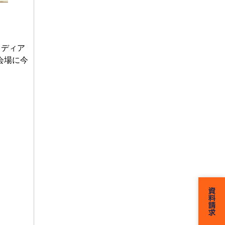
メディア
会場に今
。