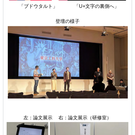
「ブドウタルト」
「U+文字の裏側へ」
登壇の様子
左：論文展示 右：論文展示（研修室）