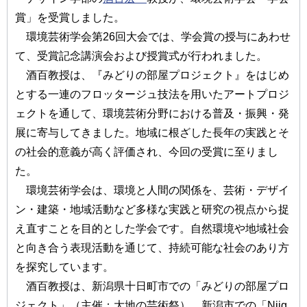
賞」を受賞しました。
環境芸術学会第26回大会では、学会賞の授与にあわせ
て、受賞記念講演会および授賞式が行われました。
酒百教授は、『みどりの部屋プロジェクト』をはじめ
とする一連のフロッタージュ技法を用いたアートプロジ
ェクトを通して、環境芸術分野における普及・振興・発
展に寄与してきました。地域に根ざした長年の実践とそ
の社会的意義が高く評価され、今回の受賞に至りまし
た。
環境芸術学会は、環境と人間の関係を、芸術・デザイ
ン・建築・地域活動など多様な実践と研究の視点から捉
え直すことを目的とした学会です。自然環境や地域社会
と向き合う表現活動を通じて、持続可能な社会のあり方
を探究しています。
酒百教授は、新潟県十日町市での「みどりの部屋プロ
ジェクト」（主催：大地の芸術祭）、新潟市での「Niig