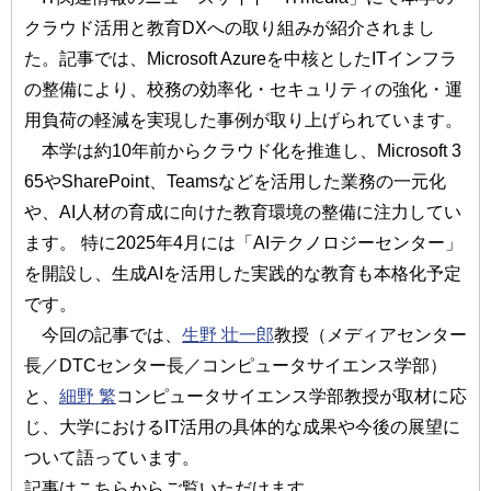
クラウド活用と教育DXへの取り組みが紹介されまし
た。記事では、Microsoft Azureを中核としたITインフラ
の整備により、校務の効率化・セキュリティの強化・運
用負荷の軽減を実現した事例が取り上げられています。
本学は約10年前からクラウド化を推進し、Microsoft 3
65やSharePoint、Teamsなどを活用した業務の一元化
や、AI人材の育成に向けた教育環境の整備に注力してい
ます。 特に2025年4月には「AIテクノロジーセンター」
を開設し、生成AIを活用した実践的な教育も本格化予定
です。
今回の記事では、
生野 壮一郎
教授（メディアセンター
長／DTCセンター長／コンピュータサイエンス学部）
と、
細野 繁
コンピュータサイエンス学部教授が取材に応
じ、大学におけるIT活用の具体的な成果や今後の展望に
ついて語っています。
記事はこちらからご覧いただけます。