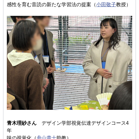
感性を育む音読の新たな学習法の提案（
小田敬子
教授）
青木理紗さん
デザイン学部視覚伝達デザインコース4
年
味の視覚化（
舟山貴士
助教）