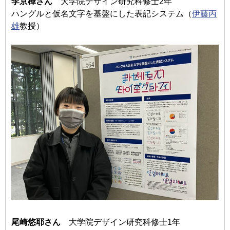
李京樺さん
大学院デザイン研究科修士2年
ハングルと仮名文字を基盤にした表記システム（
伊藤丙
雄
教授）
尾崎悠耶さん
大学院デザイン研究科修士1年