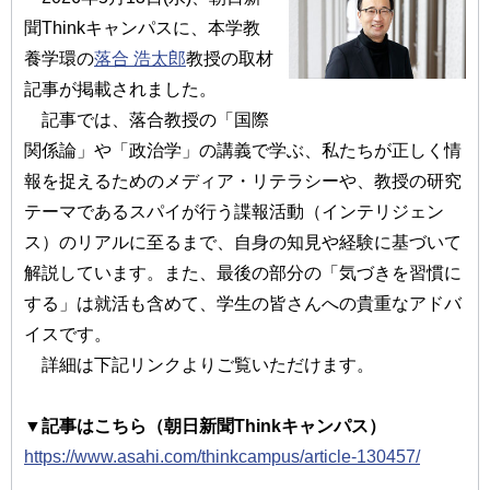
聞Thinkキャンパスに、本学教
養学環の
落合 浩太郎
教授の取材
記事が掲載されました。
記事では、落合教授の「国際
関係論」や「政治学」の講義で学ぶ、私たちが正しく情
報を捉えるためのメディア・リテラシーや、教授の研究
テーマであるスパイが行う諜報活動（インテリジェン
ス）のリアルに至るまで、自身の知見や経験に基づいて
解説しています。また、最後の部分の「気づきを習慣に
する」は就活も含めて、学生の皆さんへの貴重なアドバ
イスです。
詳細は下記リンクよりご覧いただけます。
▼記事はこちら（朝日新聞Thinkキャンパス）
https://www.asahi.com/thinkcampus/article-130457/