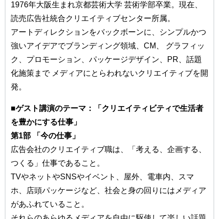
1976年⼤阪⽣まれ京都芸術⼤学 芸術学部卒業。現在、
読売広告社統合クリエイティブセンター所属。
アートディレクションをバックボーンに、シンプルかつ
強いアイデアでブランディング領域、CM、 グラフィッ
ク、プロモーション、パッケージデザイン、PR、話題
化施策まで メディアにとらわれないクリエイティブを開
発。
■ゲスト講演のテーマ：「クリエイティビティで⽣活者
を豊かにする仕事」
第1部 「今の仕事」
広告会社のクリエイティブ職は、「考える、企画する、
つくる」仕事であること。
TVやネットやSNSやイベント、屋外、電車内、スマ
ホ、店頭パッケージなど、社会と身の回りにはメディア
があふれていること。
それらのあらゆるメディアを自由に駆使して楽しい話題