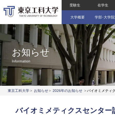
受験生
在学生
大学概要
学部･大学院
お知らせ
Information
東京工科大学
>
お知らせ
>
2026年のお知らせ
>
バイオミメティ
バイオミメティクスセンター