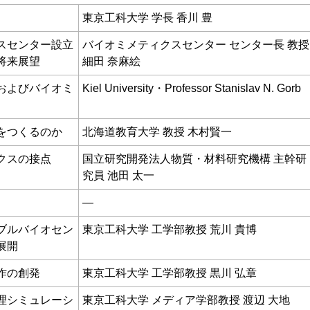
東京工科大学 学長 香川 豊
スセンター設立
バイオミメティクスセンター センター長 教授
将来展望
細田 奈麻絵
およびバイオミ
Kiel University・Professor Stanislav N. Gorb
をつくるのか
北海道教育大学 教授 木村賢一
クスの接点
国立研究開発法人物質・材料研究機構 主幹研
究員 池田 太一
—
ブルバイオセン
東京工科大学 工学部教授 荒川 貴博
展開
作の創発
東京工科大学 工学部教授 黒川 弘章
理シミュレーシ
東京工科大学 メディア学部教授 渡辺 大地