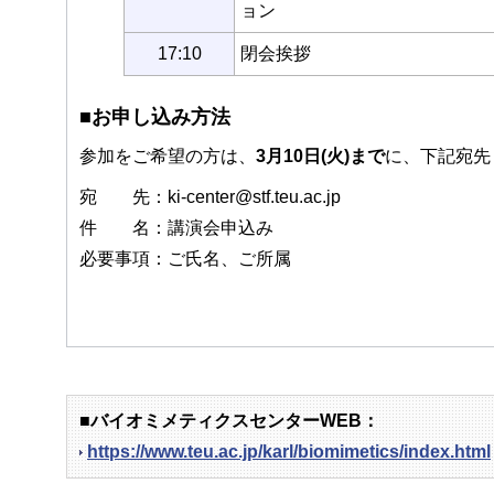
ョン
17:10
閉会挨拶
■お申し込み方法
参加をご希望の方は、
3月10日(火)まで
に、下記宛先
宛 先：ki-center@stf.teu.ac.jp
件 名：講演会申込み
必要事項：ご氏名、ご所属
■バイオミメティクスセンターWEB：
https://www.teu.ac.jp/karl/biomimetics/index.html