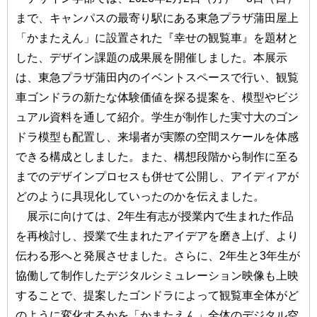
まで、キャンパスの最寄り駅にある東急プラザ蒲田屋上
「かまたえん」に設置された『幸せの観覧車』を題材と
した、デザイン課題の成果展を開催しました。本展示
は、東急プラザ蒲田内のイベントスペースで行い、観覧
車ゴンドラの新たな体験価値を探る提案を、模型やビジ
ュアル資料を通して紹介。学生が制作した実寸大のゴン
ドラ模型も配置し、来場者が実際の空間スケールを体感
できる構成としました。また、構想段階から制作に至る
までのデザインプロセスも併せて公開し、アイディアが
どのように具現化していったのかを伝えました。
展示に向けては、2年生有志が授業内で生まれた作品
を再検討し、授業で生まれたアイデアを磨き上げ、より
伝わる形へと発展させました。さらに、2年生と3年生が
協働して制作したデジタルシミュレーション映像も上映
することで、提案したゴンドラによって観覧車全体がど
のように変化するかを「かまたえん」全体のデジタル空