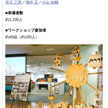
宮元 三恵
／
酒井 正
／
小山 祐輔
■来場者数
約1,100人
■ワークショップ参加者
約40組（約100人）