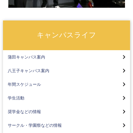
キャンパスライフ
キャンパス概要
蒲田キャンパス
キャンパス概要
蒲田キャンパス案内
各種交通機関をご利用の方へ
八王子キャンパス
蒲田キャンパス
八王子キャンパス案内
蒲田キャンパスの交通案内
各種交通機関をご利用の方へ
八王子キャンパス
集中実技(スケート・カーリング)
京急蒲田駅から蒲田キャンパスにお越しの方へ
年間スケジュール
スクールバスのご案内
集中実技(野外活動)
オープンキャンパス
奨学金について
スクールバス時刻表
学生活動
集中実技 ブログ
キャンパスで撮影された主な映画・ドラマ
奨学生入試
八王子みなみ野駅から徒歩でお越しの方へ
サークル情報
奨学金などの情報
海外研修と海外語学研修
学費について
オープンキャンパス
学園祭（紅華祭・かまた祭）
学生会館（学生寮）
サービスラーニング（地域貢献）について
サークル・学園祭などの情報
教育ローン
キャンパスで撮影された主な映画・ドラマ
学生の活躍
メディアセンター 図書館