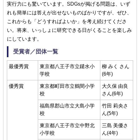
実⾏⼒にも驚いています。SDGsが掲げる問題は、いず
れも簡単には答えが出せないものばかりですが、ぜひ、
これからも「どうすればよいか」を考え続けてくださ
い。将来、いっしょに研究できる⽇がくることを楽しみ
にしています。
受賞者／団体⼀覧
最優秀賞
東京都⼋王⼦市⽴鑓⽔⼩
柳 みく さん
学校
(6年)
優秀賞
東京都町⽥市⽴鶴間⼩学
⼤久保 由良
校
さん(6年)
福島県郡⼭市⽴⼤島⼩学
⽵⽥ 莉央さ
校
ん(5年)
東京都⼋王⼦市⽴中野北
三島 美優さ
⼩学校
ん(4年)