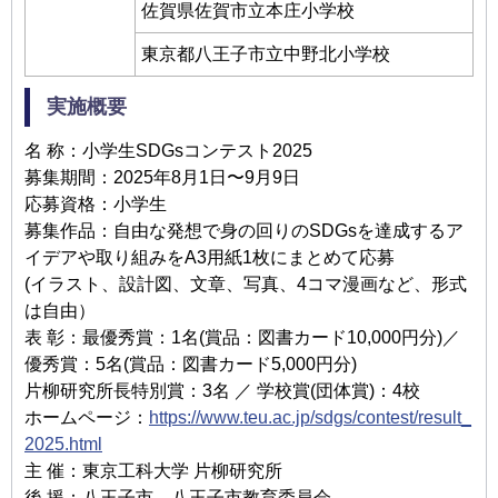
佐賀県佐賀市⽴本庄⼩学校
東京都⼋王⼦市⽴中野北⼩学校
実施概要
名 称：⼩学⽣SDGsコンテスト2025
募集期間：2025年8⽉1⽇〜9⽉9⽇
応募資格：⼩学⽣
募集作品：⾃由な発想で⾝の回りのSDGsを達成するア
イデアや取り組みをA3⽤紙1枚にまとめて応募
(イラスト、設計図、⽂章、写真、4コマ漫画など、形式
は⾃由）
表 彰：最優秀賞：1名(賞品：図書カード10,000円分)／
優秀賞：5名(賞品：図書カード5,000円分)
⽚柳研究所⻑特別賞：3名 ／ 学校賞(団体賞)：4校
ホームページ：
https://www.teu.ac.jp/sdgs/contest/result_
2025.html
主 催：東京⼯科⼤学 ⽚柳研究所
後 援：⼋王⼦市、⼋王⼦市教育委員会