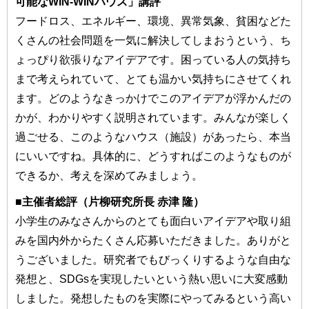
可能なWIN-WINハウス」講評
フードロス、エネルギー、環境、異常気象、貧困などた
くさんの社会問題を⼀気に解決してしまおうという、ち
ょっぴり欲張りなアイデアです。困っている⼈の気持ち
まで考えられていて、とても温かい気持ちにさせてくれ
ます。どのようなきっかけでこのアイデアが浮かんだの
かが、わかりやすく説明されています。みんなが楽しく
過ごせる、このようなハウス（施設）があったら、本当
にいいですね。具体的に、どうすればこのようなものが
できるか、考えを深めてみましょう。
■主催者総評（⽚柳研究所⻑ ⾚津 隆）
⼩学⽣のみなさんからのとても⾯⽩いアイデアや取り組
みを国内外からたくさん応募いただきました。ありがと
うございました。研究者でもびっくりするような⾃由な
発想と、SDGsを実現したいという熱い思いに⼤変感動
しました。発想したものを実際にやってみるという⾼い