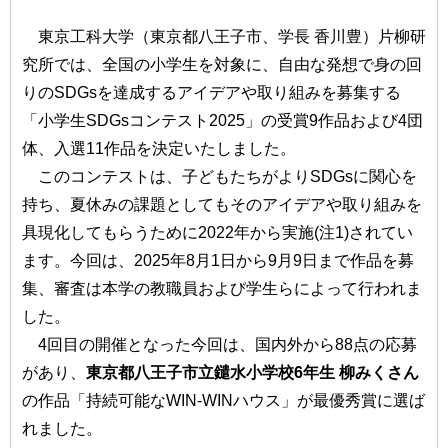
東京⼯科⼤学（東京都⼋王⼦市、学⻑ ⾹川豊）⽚柳研
究所では、全国の⼩学⽣を対象に、⾃由な発想で⾝の回
りのSDGsを達成するアイデアや取り組みを募集する
「⼩学⽣SDGsコンテスト2025」の受賞9作品および4団
体、⼊選11作品を決定いたしました。
このコンテストは、⼦どもたちがよりSDGsに関⼼を
持ち、夏休みの課題としてもそのアイデアや取り組みを
具現化してもらうために2022年から実施(注1)されてい
ます。今回は、2025年8⽉1⽇から9⽉9⽇まで作品を募
集、審査は本学の教職員および学⽣らによって⾏われま
した。
4回⽬の開催となった今回は、国内外から88点の応募
があり、
東京都⼋王⼦市⽴鑓⽔⼩学校6年⽣ 柳みくさん
の作品「持続可能なWIN-WINハウス」が最優秀賞に選ば
れました。