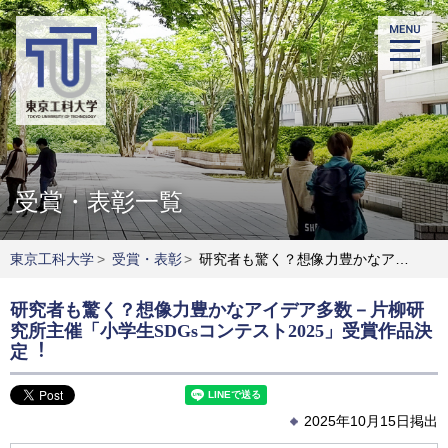
受賞・表彰一覧
東京工科大学
>
受賞・表彰
>
研究者も驚く？想像⼒豊かなアイデア多数－⽚柳研究所主催「⼩学⽣SDGsコンテスト2025」受賞作品決定︕
研究者も驚く？想像⼒豊かなアイデア多数－⽚柳研
究所主催「⼩学⽣SDGsコンテスト2025」受賞作品決
定︕
2025年10月15日掲出