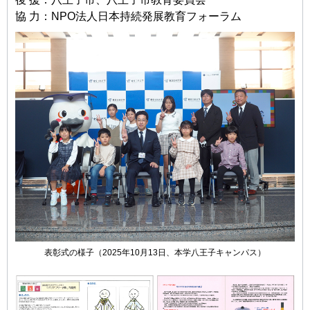
協 ⼒：NPO法⼈⽇本持続発展教育フォーラム
表彰式の様⼦（2025年10⽉13⽇、本学⼋王⼦キャンパス）