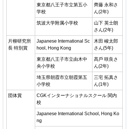
東京都⼋王⼦市⽴第五⼩
⿑藤 永和さ
学校
ん(2年)
筑波⼤学附属⼩学校
⼭下 英⼠朗
さん(2年)
⽚柳研究所
Japanese International Sc
⽊⽥ 峻太郎
⻑ 特別賞
hool, Hong Kong
さん(5年)
東京都⼋王⼦市⽴由⽊中
髙⼾ 咲良さ
央⼩学校
ん(2年)
埼⽟県朝霞市⽴朝霞第五
三宅 拓真さ
⼩学校
ん(1年)
団体賞
CGKインターナショナルスクール 関内
校
Japanese International School, Hong Ko
ng