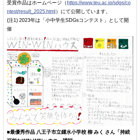
受賞作品はホームページ（
https://www.teu.ac.jp/sdgs/co
ntest/result_2025.html
）にて公開しています。
(注1) 2023年は「⼩中学⽣SDGsコンテスト」として開
催
■最優秀作品 ⼋王⼦市⽴鑓⽔⼩学校 柳 みく さん「持続