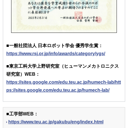
■一般社団法人 日本ロボット学会 優秀学生賞：
https://www.rsj.or.jp/info/awards/category/ygs/
■東京工科大学上野研究室（ヒューマンメカトロニクス
研究室）WEB：
https://sites.google.com/edu.teu.ac.jp/humech-lab/htt
ps://sites.google.com/edu.teu.ac.jp/humech-lab/
■工学部WEB：
https://www.teu.ac.jp/gakubu/eng/index.html