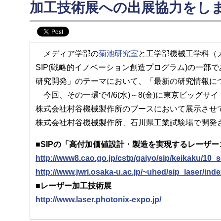
加工技術展への出展協力をし
メディア学部の
菊池研究室
と工学部機械工学科（
SIP(戦略的イノベーション創造プログラム)の一
研究開発」のテーマにおいて、「最新の研究情報に
今回、その一環で4/6(水)～8(金)に東京ビッグ
株式会社村谷機械製作所のブースにおいて展示させ
株式会社村谷機械製作所、石川県工業試験場で開発
■SIPの「高付加価値設計・製造を実現するレーザ
http://www8.cao.go.jp/cstp/gaiyo/sip/keikaku/10_s
http://www.jwri.osaka-u.ac.jp/~uhed/sip_laser/inde
■レーザー加工技術展
http://www.laser.photonix-expo.jp/