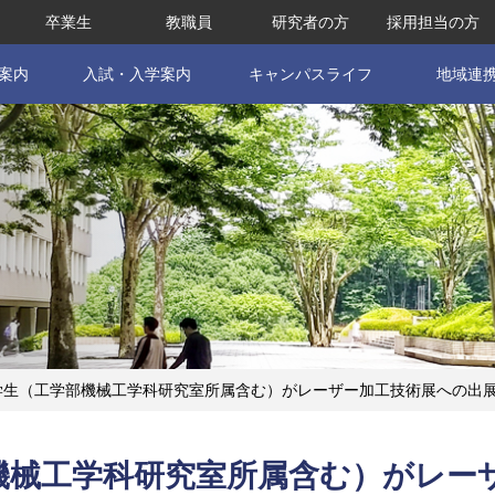
卒業生
教職員
研究者の方
採用担当の方
案内
入試・入学案内
キャンパスライフ
地域連
学生（工学部機械工学科研究室所属含む）がレーザー加工技術展への出
機械工学科研究室所属含む）がレー