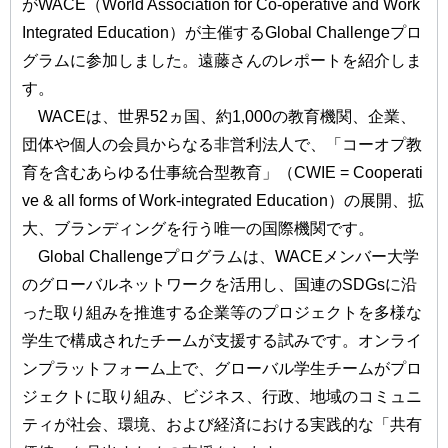
がWACE（World Association for Co-operative and Work
Integrated Education）が主催するGlobal Challengeプロ
グラムに参加しました。遠藤さんのレポートを紹介しま
す。
WACEは、世界52ヵ国、約1,000の教育機関、企業、
団体や個人の会員からなる非営利法人で、「コーオプ教
育を含むあらゆる仕事統合型教育」（CWIE = Cooperati
ve & all forms of Work-integrated Education）の展開、拡
大、ブランディングを行う唯一の国際機関です。
Global Challengeプログラムは、WACEメンバー大学
のグローバルネットワークを活用し、国連のSDGsに沿
った取り組みを推進する企業等のプロジェクトを多様な
学生で構成されたチームが支援する試みです。オンライ
ンプラットフォーム上で、グローバル学生チームがプロ
ジェクトに取り組み、ビジネス、行政、地域のコミュニ
ティが社会、環境、および経済における実践的な「共有