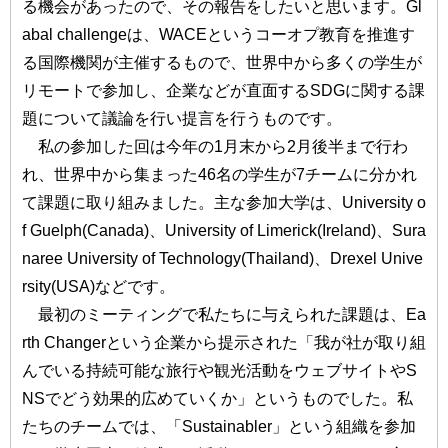
る機会があったので、その報告をしたいと思います。Gl
abal challengeは、WACEというコーオプ教育を推進す
る国際機関が主催するもので、世界中から多くの学生が
リモートで参加し、企業などが直面するSDGに関する課
題について議論を行い提言を行うものです。
私の参加した回は今年の1月末から2月後半まで行わ
れ、世界中から集まった46名の学生が7チームに分かれ
て課題に取り組みました。主な参加大学は、University o
f Guelph(Canada)、University of Limerick(Ireland)、Sura
naree University of Technology(Thailand)、Drexel Unive
rsity(USA)などです。
最初のミーティングで私たちに与えられた課題は、Ea
rth Changerという企業から提示された「我が社が取り組
んでいる持続可能な旅行や観光活動をウェブサイトやS
NSでどう効果的広めていくか」というものでした。私
たちのチームでは、「Sustainabler」という組織を参加