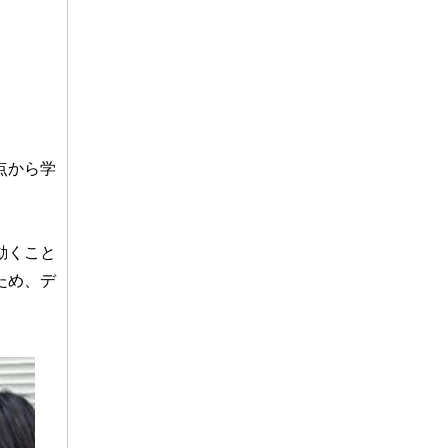
点から学
動くこと
ため、デ