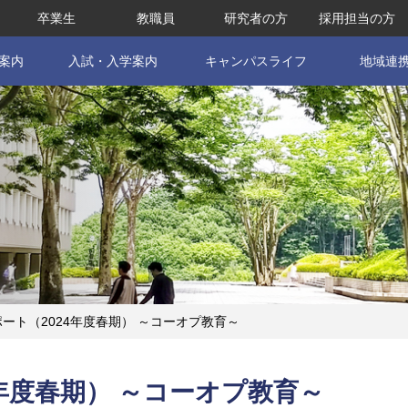
卒業生
教職員
研究者の方
採用担当の方
案内
入試・入学案内
キャンパスライフ
地域連
ート（2024年度春期） ～コーオプ教育～
年度春期） ～コーオプ教育～