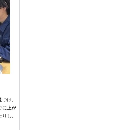
見つけ、
ぐに上が
たりし、