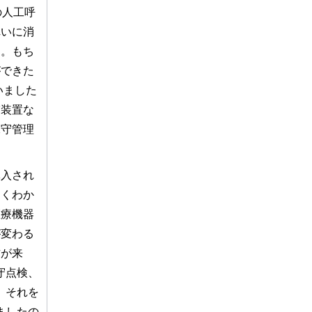
の人工呼
れいに消
た。もち
ができた
いました
肺装置な
保守管理
入され
よくわか
医療機器
が変わる
方が来
守点検、
、それを
ましたの