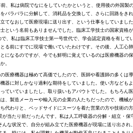
年前、私は病院でなにをしていたかというと、使用後の外国製
分をバラバラに分解して、消耗品を交換して、さらに回路をき
み立てなおして医療現場に送り出す、という仕事をしていまし
技士という名前もありませんでした。臨床工学技士の国家資格
なので、私は臨床工学技士第一号世代で、学会認定資格を有して
をとる前にすでに現場で働いていたわけです。その後、人工心
ことになるのですが、今でも鮮明に覚えているのは医療機器の
うか。
の医療機器は極めて高価でしたので、医師や看護師の多くは導
療機器に対しかなり過剰な期待をしていました。使い方なども
使っていていましたし、取り扱いもアバウトでした。もちろん
のは、製造メーカーや輸入元の企業の人たちだったので、機械
立ち代わりと、ベッドサイドにスーツを着た営業の方や技術の
景が当たり前だったんです。私は人工呼吸器の分解・組立・保
そんな状況で、自分が組み立てた医療機器が現場に送り出され
する。時には、私が調整した機器が動作不良になることもあり