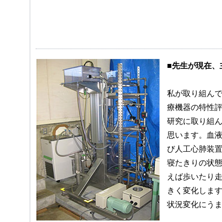
■先生が現在、
私が取り組ん
療機器の特性
研究に取り組
思います。血
び人工心肺装
寝たきりの状
えば歩いたり
きく変化しま
状況変化にう