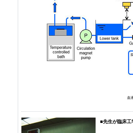
血
■先生が臨床工