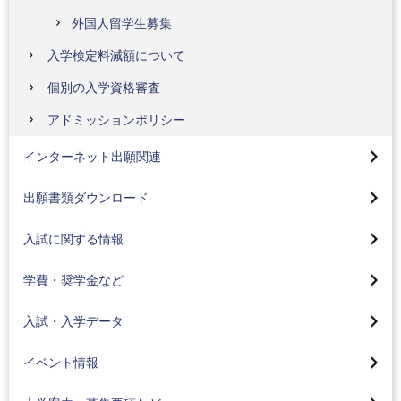
外国人留学生募集
入学検定料減額について
個別の入学資格審査
インターネット出願ガイドページについて
アドミッションポリシー
高校コード検索
総合型選抜(全学部AO入試)
インターネット出願関連
インターネット合否照会
総合型選抜(学部特色入試)
入試のお知らせ
出願書類ダウンロード
一般選抜
学費・入学金について
入試に関する情報
学校推薦型選抜(公募制)
奨学金について
2026年度入試結果
学校推薦型選抜(指定校)
学費・奨学金など
教育ローンについて
2025年度入試結果
外国人留学生募集
バーチャルオープンキャンパス
入試・入学データ
卒業生御子息等入学金免除制度
（工科大ナビ）
2024年度入試結果
編入学一般選抜募集
大学案内、募集要項請求
オープンキャンパス・入試説明会
イベント情報
2023年度入試結果
高校コード検索
デジタルパンフレット
入学相談・キャンパス見学のご案内
2022年度入試結果