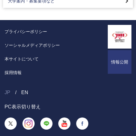
大学案内・募集要項など
入試・入学相談フォーム
入試対策イベント
2021年度入試結果
全国進学相談会
プライバシーポリシー
ソーシャルメディアポリシー
本サイトについて
情報公開
採用情報
JP
EN
PC表示切り替え