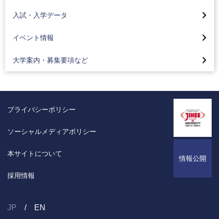
2025年度入試結果
外国人留学生募集
バーチャルオープンキャンパス
入試・入学データ
卒業生御子息等入学金免除制度
（工科大ナビ）
2024年度入試結果
編入学一般選抜募集
大学案内、募集要項請求
オープンキャンパス・入試説明会
イベント情報
2023年度入試結果
高校コード検索
デジタルパンフレット
入学相談・キャンパス見学のご案内
2022年度入試結果
大学案内・募集要項など
入試・入学相談フォーム
入試対策イベント
2021年度入試結果
全国進学相談会
プライバシーポリシー
ソーシャルメディアポリシー
本サイトについて
情報公開
採用情報
JP
EN