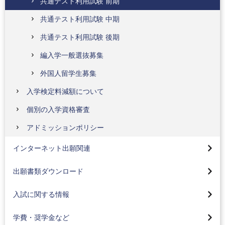
共通テスト利用試験 前期
共通テスト利用試験 中期
共通テスト利用試験 後期
編入学一般選抜募集
外国人留学生募集
入学検定料減額について
個別の入学資格審査
インターネット出願ガイドページについて
アドミッションポリシー
高校コード検索
総合型選抜(全学部AO入試)
インターネット出願関連
インターネット合否照会
総合型選抜(学部特色入試)
入試のお知らせ
出願書類ダウンロード
一般選抜
学費・入学金について
入試に関する情報
学校推薦型選抜(公募制)
奨学金について
2026年度入試結果
学校推薦型選抜(指定校)
学費・奨学金など
教育ローンについて