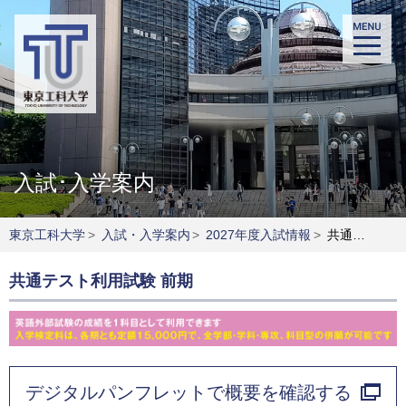
入試･入学案内
東京工科大学
>
入試・入学案内
>
2027年度入試情報
>
共通テスト利用試験 前期
共通テスト利用試験 前期
デジタルパンフレットで概要を確認する