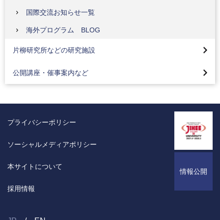
プロジェクションマッピング（デザイン学部・メディア学
国際交流お知らせ一覧
部）
片柳研究所
海外プログラム BLOG
地域連携活動（医療保健学部）
バイオナノテクノロジーセンター
八王子市市制100th記念プロジェクションマッピング
片柳研究所などの研究施設
地域連携お知らせ一覧
セラミックス複合材料センター
サイエンスイングリッシュキャンプ
公開講座・催事案内など
第11回 高校生のための応用生物実験講座
公開講座
催事案内
プライバシーポリシー
イベントカレンダー
ソーシャルメディアポリシー
本サイトについて
情報公開
採用情報