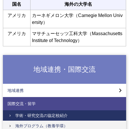
国名
海外の大学名
アメリカ
カーネギメロン大学（Carnegie Mellon Univ
ersity）
アメリカ
マサチューセッツ工科大学（Massachusetts
Institute of Technology）
地域連携・国際交流
地域連携について
サービスラーニング（教養学環）
地域連携
地域連携活動（工学部）
国際交流・留学
地域連携活動（コンピュータサイエンス学部）
地域連携活動（応用生物学部）
学術・研究交流の協定校紹介
地域連携活動（デザイン学部）
海外プログラム（教養学環）