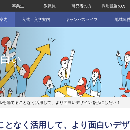
卒業生
教職員
研究者の方
採用担当の方
案内
入試・入学案内
キャンパスライフ
地域連
面白い
ルを隔てることなく活用して、より面白いデザインを形にしたい！
ことなく活用して、より面白いデザ