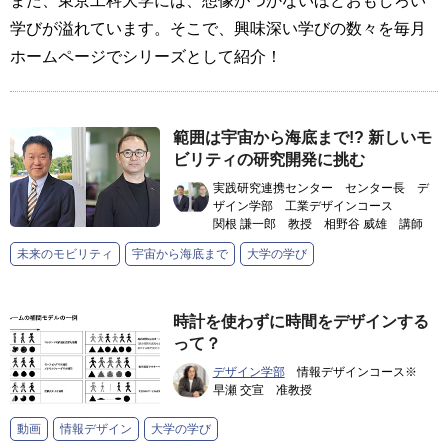
また、東京工科大学には、想像がつかないほどおもしろい
学びが溢れています。そこで、興味深い学びの数々を毎月
ホームページでシリーズとして紹介！
範囲は宇宙から海底まで!? 新しいモ
ビリティの研究開発に挑む
実践研究連携センター センター長 デ
ザイン学部 工業デザインコース
関根 謙一郎 教授 相野谷 威雄 講師
未来のモビリティ
宇宙から海底まで
大学の学び
時計を使わずに時間をデザインする
って？
デザイン学部
情報デザインコース※
早瀬 交宣 准教授
動画
情報デザイン
大学の学び