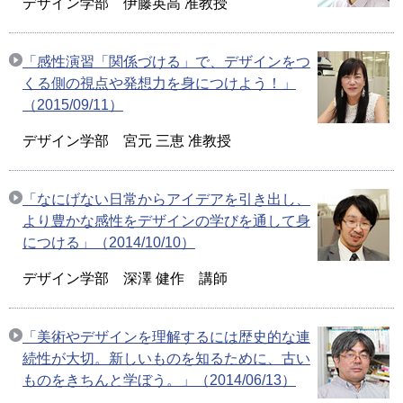
デザイン学部 伊藤英高 准教授
「感性演習「関係づける」で、デザインをつ
くる側の視点や発想力を身につけよう！」
（2015/09/11）
デザイン学部 宮元 三恵 准教授
「なにげない日常からアイデアを引き出し、
より豊かな感性をデザインの学びを通して身
につける」（2014/10/10）
デザイン学部 深澤 健作 講師
「美術やデザインを理解するには歴史的な連
続性が大切。新しいものを知るために、古い
ものをきちんと学ぼう。」（2014/06/13）