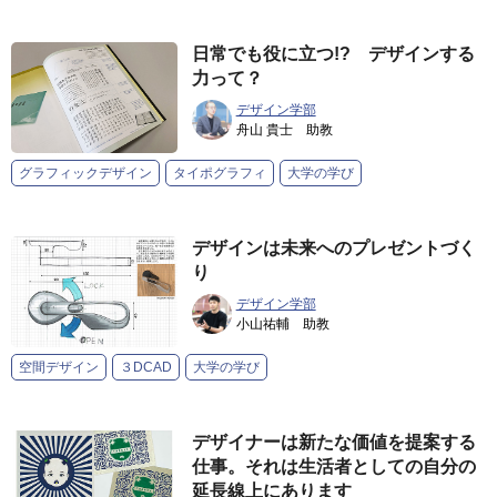
日常でも役に立つ!? デザインする
力って？
デザイン学部
舟山 貴士 助教
グラフィックデザイン
タイポグラフィ
大学の学び
デザインは未来へのプレゼントづく
り
デザイン学部
小山祐輔 助教
空間デザイン
３DCAD
大学の学び
デザイナーは新たな価値を提案する
仕事。それは生活者としての自分の
延長線上にあります