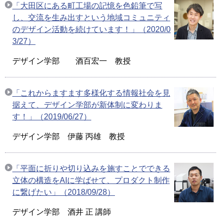
「大田区にある町工場の記憶を色鉛筆で写
し、交流を生み出すという地域コミュニティ
のデザイン活動を続けています！」（2020/0
3/27）
デザイン学部 酒百宏一 教授
「これからますます多様化する情報社会を見
据えて、デザイン学部が新体制に変わりま
す！」（2019/06/27）
デザイン学部 伊藤 丙雄 教授
「平面に折りや切り込みを施すことでできる
立体の構造をAIに学ばせて、プロダクト制作
に繋げたい」（2018/09/28）
デザイン学部 酒井 正 講師