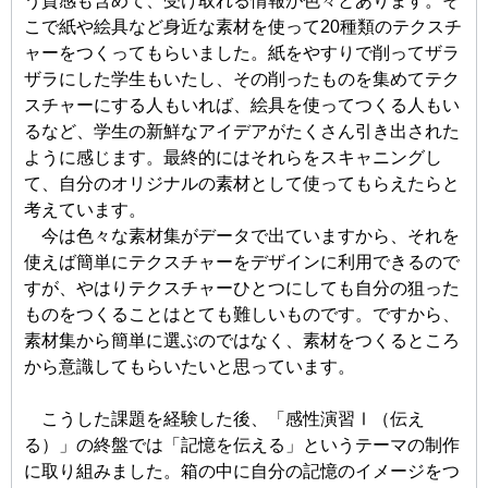
う質感も含めて、受け取れる情報が色々とあります。そ
こで紙や絵具など身近な素材を使って20種類のテクスチ
ャーをつくってもらいました。紙をやすりで削ってザラ
ザラにした学生もいたし、その削ったものを集めてテク
スチャーにする人もいれば、絵具を使ってつくる人もい
るなど、学生の新鮮なアイデアがたくさん引き出された
ように感じます。最終的にはそれらをスキャニングし
て、自分のオリジナルの素材として使ってもらえたらと
考えています。
今は色々な素材集がデータで出ていますから、それを
使えば簡単にテクスチャーをデザインに利用できるので
すが、やはりテクスチャーひとつにしても自分の狙った
ものをつくることはとても難しいものです。ですから、
素材集から簡単に選ぶのではなく、素材をつくるところ
から意識してもらいたいと思っています。
こうした課題を経験した後、「感性演習Ⅰ（伝え
る）」の終盤では「記憶を伝える」というテーマの制作
に取り組みました。箱の中に自分の記憶のイメージをつ