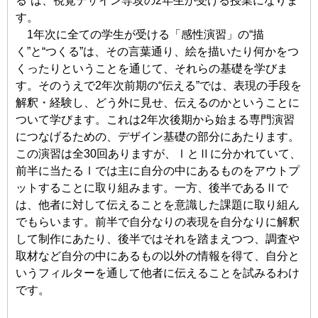
る”は、視覚デザイン専攻の2年生が受ける授業になりま
す。
1年次に全ての学生が受ける「感性演習」の“描
く”と“つくる”は、その言葉通り、絵を描いたり何かをつ
くったりということを通じて、それらの基礎を学びま
す。そのうえで2年次前期の“伝える”では、表現の手段を
解釈・経験し、どう外に見せ、伝えるのかということに
ついて学びます。これは2年次後期から始まる専門演習
につなげるための、デザイン基礎の部分にあたります。
この演習は全30回ありますが、ⅠとⅡに分かれていて、
前半に当たるⅠでは主に自分の中にあるものをアウトプ
ットすることに取り組みます。一方、後半であるⅡで
は、他者に対して伝えることを意識した課題に取り組ん
でもらいます。前半で自分なりの表現を自分なりに解釈
して制作にあたり、後半ではそれを踏まえつつ、調査や
取材など自分の中にあるもの以外の情報を得て、自分と
いうフィルターを通して他者に伝えることを試みるわけ
です。