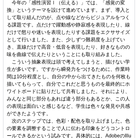
今年の「感性演習Ⅰ（伝える）」では、「感覚の変
換」というテーマを設けて進めています。まず、導入と
して取り組んだのが、点や線などからビジュアルをつく
る課題です。点だけで躍動感や静寂感を表現したり、線
だけで怒りや迷いを表現したりする課題をエクササイズ
として行いました。また、少しずつ難易度を上げてい
き、直線だけで高音・低音を表現したり、好きなものの
味を曲線で伝えたりということにも取り組みました。
こういう抽象表現は頭で考えてしまうと、描けない学
生が多いです。ですから瞬発力をつけるために、作業時
間は10分程度とし、自分の中から出てきたものを何枚も
描いてもらって、自分でこれだと思うものを最終的にホ
ワイトボードに貼りだして共有しました。それにより、
みんなと同じ部分もあれば違う部分もあるとか、この人
の表現は面白いと感じるなど、学生は色々な発見や共感
ができたようです。
次のステップでは、色彩・配色を取り上げました。色
の要素を調整することで人に伝わる印象をどうコントロ
ールできるかという試みです。具体的には、AdobeのIllu