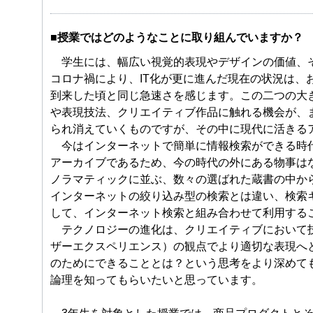
■授業ではどのようなことに取り組んでいますか？
学生には、幅広い視覚的表現やデザインの価値、そ
コロナ禍により、IT化が更に進んだ現在の状況は、お
到来した頃と同じ急速さを感じます。この二つの大
や表現技法、クリエイティブ作品に触れる機会が、
られ消えていくものですが、その中に現代に活きる
今はインターネットで簡単に情報検索ができる時代
アーカイブであるため、今の時代の外にある物事は
ノラマティックに並ぶ、数々の選ばれた蔵書の中か
インターネットの絞り込み型の検索とは違い、検索
して、インターネット検索と組み合わせて利用する
テクノロジーの進化は、クリエイティブにおいて技
ザーエクスペリエンス）の観点でより適切な表現へ
のためにできることとは？という思考をより深めて
論理を知ってもらいたいと思っています。