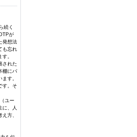
ら続く
DTPが
た発想法
ても忘れ
ます。
築された
本棚にパ
います。
です。そ
（ユー
生に、人
考え方、