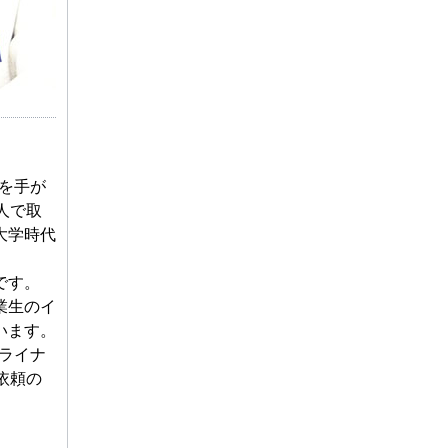
を手が
人で取
大学時代
です。
業生のイ
います。
ライナ
依頼の