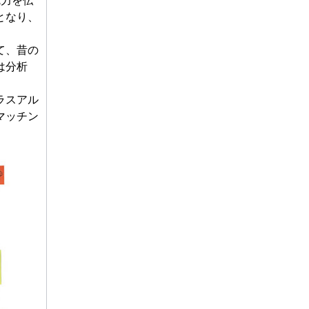
魅力を伝
となり、
て、昔の
は分析
ラスアル
マッチン