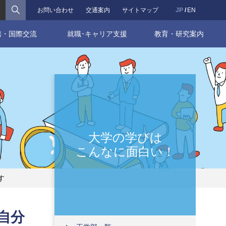
検索
お問い合わせ
交通案内
サイトマップ
JP
EN
携・国際交流
就職･キャリア支援
教育・研究案内
大学の学びは
こんなに面白い！
す
自分