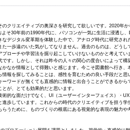
のクリエイティブの奥深さを研究して欲しいです。2020年か
よそ30年前の1990年代に、パソコンが一気に生活に浸透し、
きなデジタル変革期を体験した中で、アナログ時代に研究され
また一歩遠のいた気がしてなりません。過去のものは、どうし
アプローチや学習法を掘り起こしていけないものかと考えてい
です。しかし、それは昨今の人々の関心の度合いによって構
なかなか情報として得難いと感じます。今こそ図書館へ行き、
ら情報を探してみることは、感性を育むための良い手段だと思
キーワードが無くても直感的に情報と出合うことができるから
ことが、とても効果的だと思います。
術的な面だけでなく、UI（ユーザーインターフェイス）・UX
と進歩しています。これからの時代のクリエイティブを担う学
もらうために、ものづくりの根底にある視覚的な表現の魅力や