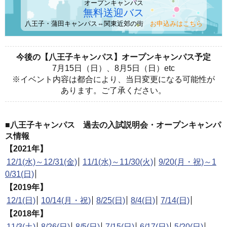
オープンキャンパス
無料送迎バス
八王子・蒲田キャンパス⇔関東近郊の街
お申込みはこちら
今後の【八王子キャンパス】オープンキャンパス予定
7月15日（日）、8月5日（日）etc
※イベント内容は都合により、当日変更になる可能性が
あります。ご了承ください。
■八王子キャンパス 過去の入試説明会・オープンキャンパ
ス情報
【2021年】
12/1(水)～12/31(金)
11/1(水)～11/30(火)
9/20(月・祝)～1
0/31(日)
【2019年】
12/1(日)
10/14(月・祝)
8/25(日)
8/4(日)
7/14(日)
【2018年】
11/3(土)
8/26(日)
8/5(日)
7/15(日)
6/17(日)
5/20(日)