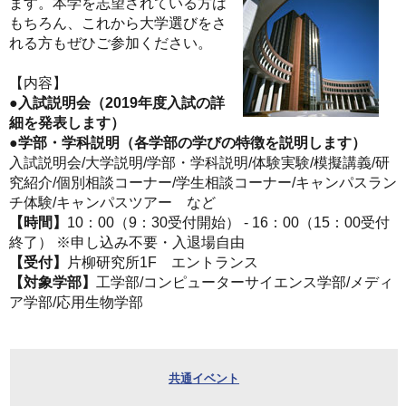
ます。本学を志望されている方は
もちろん、これから大学選びをさ
れる方もぜひご参加ください。
【内容】
●入試説明会（2019年度入試の詳
細を発表します）
●学部・学科説明（各学部の学びの特徴を説明します）
入試説明会/大学説明/学部・学科説明/体験実験/模擬講義/研
究紹介/個別相談コーナー/学生相談コーナー/キャンパスラン
チ体験/キャンパスツアー など
【時間】
10：00（9：30受付開始） - 16：00（15：00受付
終了） ※申し込み不要・入退場自由
【受付】
片柳研究所1F エントランス
【対象学部】
工学部/コンピューターサイエンス学部/メディ
ア学部/応用生物学部
共通イベント