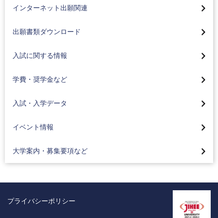
総合型選抜(全学部AO入試)
インターネット出願関連
学校推薦型選抜（公募制）
インターネット合否照会
総合型選抜(学部特色入試)
入試のお知らせ
出願書類ダウンロード
奨学生入試
一般選抜
A日程
学費・入学金について
入試に関する情報
学校推薦型選抜(公募制)
B日程
奨学金について
2026年度入試結果
学費・奨学金など
学校推薦型選抜(指定校)
共通テスト利用試験 前期
教育ローンについて
2025年度入試結果
外国人留学生募集
バーチャルオープンキャンパス
入試・入学データ
共通テスト利用試験 中期
卒業生御子息等入学金免除制度
（工科大ナビ）
2024年度入試結果
編入学一般選抜募集
大学案内、募集要項請求
イベント情報
共通テスト利用試験 後期
オープンキャンパス・入試説明会
2023年度入試結果
高校コード検索
デジタルパンフレット
編入学一般選抜募集
入学相談・キャンパス見学のご案内
大学案内・募集要項など
2022年度入試結果
入試・入学相談フォーム
外国人留学生募集
入試対策イベント
2021年度入試結果
入学検定料減額について
全国進学相談会
プライバシーポリシー
個別の入学資格審査