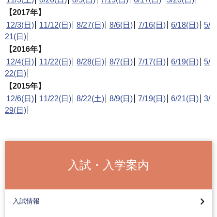
【2017年】
12/3(日)
11/12(日)
8/27(日)
8/6(日)
7/16(日)
6/18(日)
5/
21(日)
【2016年】
12/4(日)
11/22(日)
8/28(日)
8/7(日)
7/17(日)
6/19(日)
5/
22(日)
【2015年】
12/6(日)
11/22(日)
8/22(土)
8/9(日)
7/19(日)
6/21(日)
3/
29(日)
入試・入学案内
2027年度入試カレンダー
総合型選抜（全学部AO入試）
インターネット出願ガイドページについて
入試情報
総合型選抜（学部特色入試）
高校コード検索