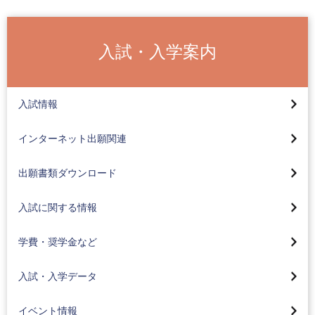
入試・入学案内
2027年度入試カレンダー
総合型選抜（全学部AO入試）
インターネット出願ガイドページについて
入試情報
総合型選抜（学部特色入試）
高校コード検索
総合型選抜(全学部AO入試)
インターネット出願関連
学校推薦型選抜（公募制）
インターネット合否照会
総合型選抜(学部特色入試)
入試のお知らせ
出願書類ダウンロード
奨学生入試
一般選抜
A日程
学費・入学金について
入試に関する情報
学校推薦型選抜(公募制)
B日程
奨学金について
2026年度入試結果
学費・奨学金など
学校推薦型選抜(指定校)
共通テスト利用試験 前期
教育ローンについて
2025年度入試結果
外国人留学生募集
バーチャルオープンキャンパス
入試・入学データ
共通テスト利用試験 中期
卒業生御子息等入学金免除制度
（工科大ナビ）
2024年度入試結果
編入学一般選抜募集
大学案内、募集要項請求
イベント情報
共通テスト利用試験 後期
オープンキャンパス・入試説明会