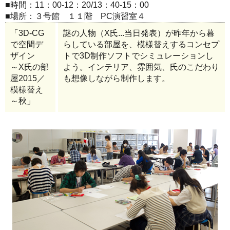
■時間：11：00-12：20/13：40-15：00
■場所：３号館 １１階 PC演習室４
「3D-CG
謎の人物（X氏...当日発表）が昨年から暮
で空間デ
らしている部屋を、模様替えするコンセプ
ザイン
トで3D制作ソフトでシミュレーションし
～X氏の部
よう。インテリア、雰囲気、氏のこだわり
屋2015／
も想像しながら制作します。
模様替え
～秋」