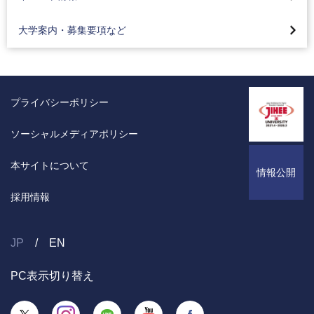
2023年度入試結果
高校コード検索
デジタルパンフレット
編入学一般選抜募集
入学相談・キャンパス見学のご案内
大学案内・募集要項など
2022年度入試結果
入試・入学相談フォーム
外国人留学生募集
入試対策イベント
2021年度入試結果
入学検定料減額について
全国進学相談会
プライバシーポリシー
個別の入学資格審査
アドミッションポリシー
ソーシャルメディアポリシー
本サイトについて
情報公開
採用情報
JP
EN
PC表示切り替え