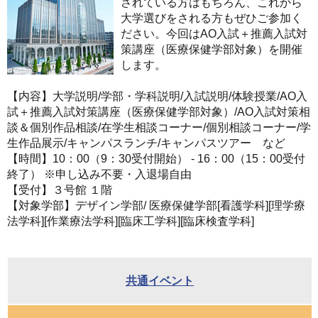
されている方はもちろん、これから
大学選びをされる方もぜひご参加く
ださい。今回はAO入試＋推薦入試対
策講座（医療保健学部対象）を開催
します。
【内容】大学説明/学部・学科説明/入試説明/体験授業/AO入
試＋推薦入試対策講座（医療保健学部対象）/AO入試対策相
談＆個別作品相談/在学生相談コーナー/個別相談コーナー/学
生作品展示/キャンパスランチ/キャンパスツアー など
【時間】10：00（9：30受付開始） - 16：00（15：00受付
終了） ※申し込み不要・入退場自由
【受付】３号館 １階
【対象学部】デザイン学部/ 医療保健学部[看護学科][理学療
法学科][作業療法学科][臨床工学科][臨床検査学科]
共通イベント