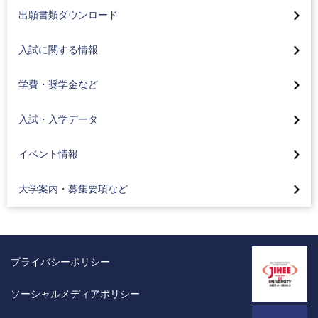
総合型選抜(学部特色入試)
入試のお知らせ
出願書類ダウンロード
奨学生入試
一般選抜
A日程
学費・入学金について
入試に関する情報
学校推薦型選抜(公募制)
B日程
奨学金について
2026年度入試結果
学費・奨学金など
学校推薦型選抜(指定校)
共通テスト利用試験 前期
教育ローンについて
2025年度入試結果
外国人留学生募集
バーチャルオープンキャンパス
入試・入学データ
共通テスト利用試験 中期
卒業生御子息等入学金免除制度
（工科大ナビ）
2024年度入試結果
編入学一般選抜募集
大学案内、募集要項請求
イベント情報
共通テスト利用試験 後期
オープンキャンパス・入試説明会
2023年度入試結果
高校コード検索
デジタルパンフレット
編入学一般選抜募集
入学相談・キャンパス見学のご案内
大学案内・募集要項など
2022年度入試結果
入試・入学相談フォーム
外国人留学生募集
入試対策イベント
2021年度入試結果
入学検定料減額について
全国進学相談会
プライバシーポリシー
個別の入学資格審査
アドミッションポリシー
ソーシャルメディアポリシー