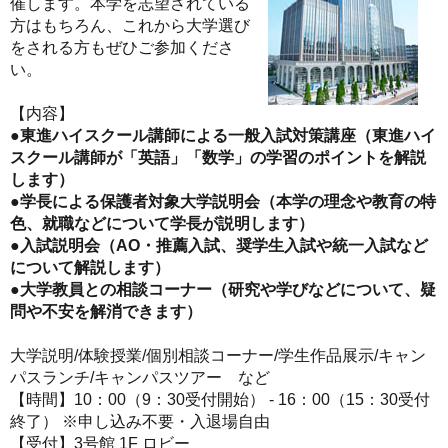
催します。本学を志望されている
方はもちろん、これから大学選び
をされる方もぜひご参加くださ
い。
【内容】
●東進ハイスクール講師による一般入試対策講座（東進ハイ
スクール講師が「英語」「数学」の学習のポイントを解説
します）
●学長による保護者対象大学説明会（本学の理念や教育の特
色、就職などについて学長が説明します）
●入試説明会（AO・推薦入試、奨学生入試や統一入試など
について解説します）
●大学教員との相談コーナー（研究や学びなどについて、疑
問や不安を解消できます）
大学説明/体験授業/個別相談コーナー/学生作品展示/キャン
パスランチ/キャンパスツアー など
【時間】10：00（9：30受付開始） - 16：00（15：30受付
終了） ※申し込み不要・入退場自由
【受付】3号館 1F ロビー