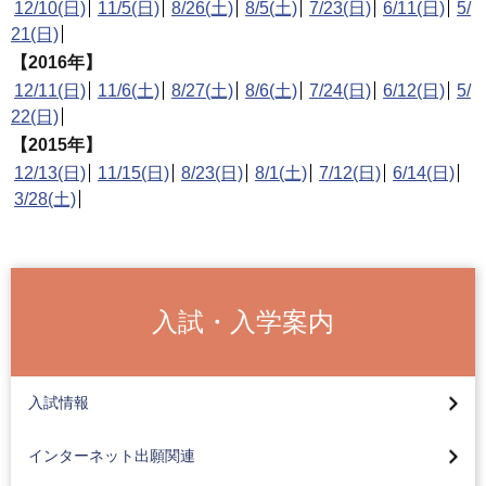
12/10(日)
11/5(日)
8/26(土)
8/5(土)
7/23(日)
6/11(日)
5/
21(日)
【2016年】
12/11(日)
11/6(土)
8/27(土)
8/6(土)
7/24(日)
6/12(日)
5/
22(日)
【2015年】
12/13(日)
11/15(日)
8/23(日)
8/1(土)
7/12(日)
6/14(日)
3/28(土)
入試・入学案内
2027年度入試カレンダー
総合型選抜（全学部AO入試）
インターネット出願ガイドページについて
入試情報
総合型選抜（学部特色入試）
高校コード検索
総合型選抜(全学部AO入試)
インターネット出願関連
学校推薦型選抜（公募制）
インターネット合否照会