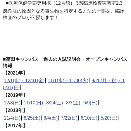
■医療保健学部専用棟（12号館） 3階臨床検査実習室2.3
感染症の原因となる微生物を特定する方法の一部を、臨床
検査のプロが伝授します！
■蒲田キャンパス 過去の入試説明会・オープンキャンパス
情報
【2021年】
12/1(水)～12/31(金)
11/1(水)～11/30(火)
9/20(月・祝)～1
0/31(日)
【2019年】
12/8(日)
11/10(日)
8/24(土)
8/3(土)
6/9(日)
【2018年】
11/4(日)
8/25(土)
8/4(土)
7/22(日)
6/10(日)
5/20(日)
【2017年】