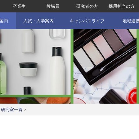
卒業生
教職員
研究者の方
採用担当の方
案内
入試・入学案内
キャンパスライフ
地域連
 研究室一覧
>