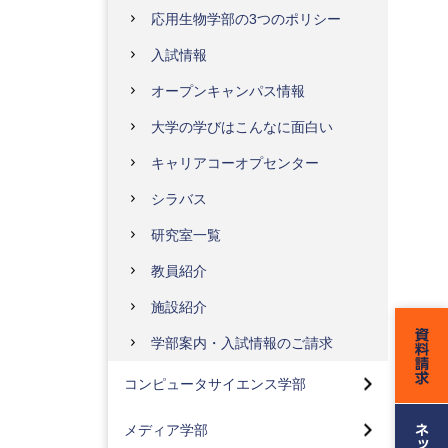
応用生物学部の3つのポリシー
入試情報
オープンキャンパス情報
大学の学びはこんなに面白い
キャリアコーオプセンター
シラバス
研究室一覧
教員紹介
施設紹介
コンピュータサイエンス学部トッ
プ
学部案内・入試情報のご請求
メディア学部トップ
先進情報専攻(情報基盤、人間
コンピュータサイエンス学部
情報、人工知能)(2024年4月入
メディアコンテンツコース
学生より)
工学部トップ
メディア学部
メディア技術コース
社会情報専攻(2024年4月入学