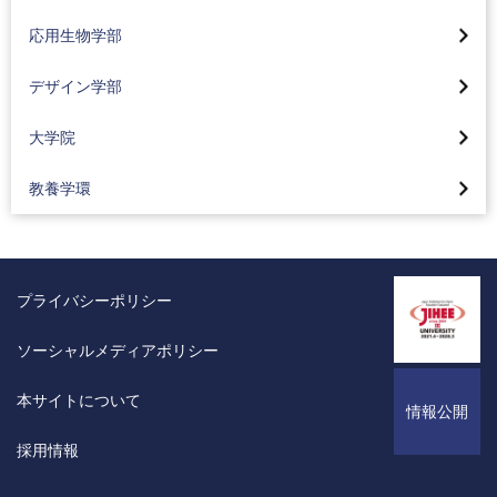
社会情報専攻の研究・プロジェクト
生命医薬コース(2024年4月入学生より)
サスティナブル工学
大学院デザイン研究科
応用生物学部
メディア社会コース
プロジェクト実習
地球環境コース(2024年4月入学生より)
コーオプ教育
デザイン学部トップページ
大学院トップ
カリキュラム
カリキュラム
デザイン学部
食品コース(2024年4月入学生より)
グローバル工学教育
視覚デザインコース(2024年4月入学生より)
大学院バイオ・情報メディア研究科
コーオプ教育
コーオプ教育
化粧品コース(2024年4月入学生より)
カリキュラム
大学院
情報デザインコース(2024年4月入学生より)
バイオニクス専攻
メディア学部 特集
東京工科大学の地域連携
カリキュラム
東京工科大学の地域連携
工業デザインコース(2024年4月入学生より)
教養学環
コンピュータサイエンス専攻
東京工科大学の地域連携
Movie Library CS学部
資格取得支援
工学部の活動紹介
空間デザインコース(2024年4月入学生より)
メディアサイエンス専攻
Movie Library「メディア学部」
コンピュータサイエンス学部の3つのポリシー
コーオプ教育
2025年
感性演習とスキル演習
サステイナブル工学専攻
メディア学部の3つのポリシー
入試情報
東京工科大学の地域連携
2024年
プライバシーポリシー
カリキュラム
デザイン研究科デザイン専攻
入試情報
オープンキャンパス情報
Movie Library 応用生物学部
2023年
研究・制作活動紹介
ソーシャルメディアポリシー
医療技術学研究科 臨床検査学専攻
「ライブ・エンタテインメント論」講師インタビュー
公式BLOG
応用生物学部の3つのポリシー
2022年
教員紹介
オープンキャンパス情報
本サイトについて
研究室一覧
入試情報
情報公開
Movie Library「工学部」
東京工科大学の地域連携
大学の学びはこんなに面白い
教員紹介
オープンキャンパス情報
採用情報
工学部機械工学科の3つのポリシー
映像でデザイン学部を知ろう
メディア学部実績一覧
シラバス
大学の学びはこんなに面白い
工学部電気電子工学科の3つのポリシー