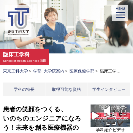
臨床工学科
School of Health Sciences
蒲田
東京工科大学
>
学部･大学院案内
>
医療保健学部
>
臨床工学科-臨床工学技士を目指す
学科の特長
取得可能な資格
学生インタビュー
患者の笑顔をつくる、
いのちのエンジニアになろ
う！
未来を創る医療機器の
学科紹介ビデオ