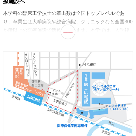
療施設へ
本学科の臨床工学技士の輩出数は全国トップレベルであ
り、卒業生は大学病院や総合病院、クリニックなど全国300
か所以上の医療施設で活躍しています。本学では、入学後
の早期から就職支援担当教員が学生一人ひとりと向き合っ
て就職に関するきめ細かなフォローを行うほか、ビジネス
マナー講座などの実践的な就職関連講座を適切なタイミン
グで実施しています。また、キャリアサポートセンターで
は、面接・小論文・履歴書等の添削や対策を受けられるな
ど、親身かつ的確な就職サポートを幅広く提供し、学生の
就職を強力にバックアップします。