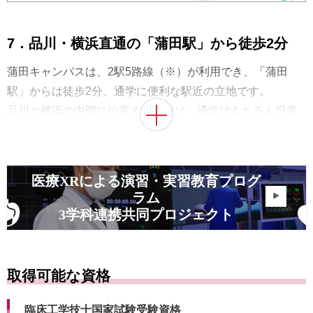
7．品川・横浜直通の「蒲田駅」から徒歩2分
蒲田キャンパスは、2駅5路線（※）が利用でき、「蒲田
駅」からは徒歩2分、通学に便利な駅近の立地です。
品川と横浜の中間に位置する蒲田は、通学はもちろん日常
生活をおくるうえでとても利便性が高く、東京、神奈川、
埼玉、千葉からのアクセスも良い都心型のキャンパスで
す。
医療XRによる演習・実習教育プログ
※JR京浜東北線・東急池上線・東急多摩川線の「蒲田」駅
ラム
から徒歩2分
3学科連携共同プロジェクト
※京急本線・京急空港線の「京急蒲田」駅から徒歩約15分
取得可能な資格
臨床工学技士国家試験受験資格