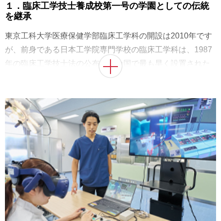
１．臨床工学技士養成校第一号の学園としての伝統
を継承
東京工科大学医療保健学部臨床工学科の開設は2010年です
が、前身である日本工学院専門学校の臨床工学科は、1987
年の臨床工学技士法の公布後、全国で最も早く設置された
養成校の一つに数えられます。この長い伝統を引き継いだ
うえで、蓄積した豊富な経験や、多くの医療機関および卒
業生との緊密なネットワークを生かし、臨床工学のパイオ
ニアならではの質の高い教育を提供しています。