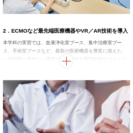
2．ECMOなど最先端医療機器やVR／AR技術を導入
本学科の実習では、血液浄化室ブース、集中治療室ブー
ス、手術室ブースなど、最新の医療機器を豊富に揃えた、
一流病院と遜色ない環境で、実践的な専門技術やコミュニ
ケーション能力を修得することができます。導入する先端
機器の一例として、コロナ禍で注目を集めたECMO（体外
式膜型人工肺）のほか、2021年よりVR（仮想現実）シミュ
レータ、2022年よりAR（拡張現実）支援システムの試用を
開始。臨床工学の実習教育にVR／ARを導入している例
は、国内外で本学のみ（※）です。
※2023年現在