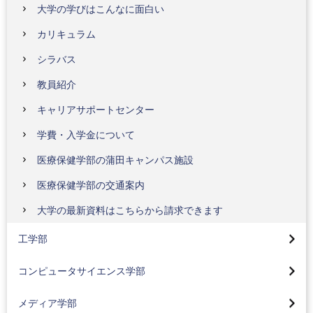
大学の学びはこんなに面白い
カリキュラム
シラバス
教員紹介
キャリアサポートセンター
学費・入学金について
医療保健学部の蒲田キャンパス施設
医療保健学部の交通案内
工学部トップ
大学の最新資料はこちらから請求できます
機械工学科
コンピュータサイエンス学部トップ
工学部
電気電子工学科
先進情報専攻(情報基盤、人間情報、人工知能)(2024年
メディア学部トップ
4月入学生より)
コンピュータサイエンス学部
応用化学科
メディアコンテンツコース
社会情報専攻(2024年4月入学生より)
応用生物学部トップ
就職状況
メディア学部
メディア技術コース