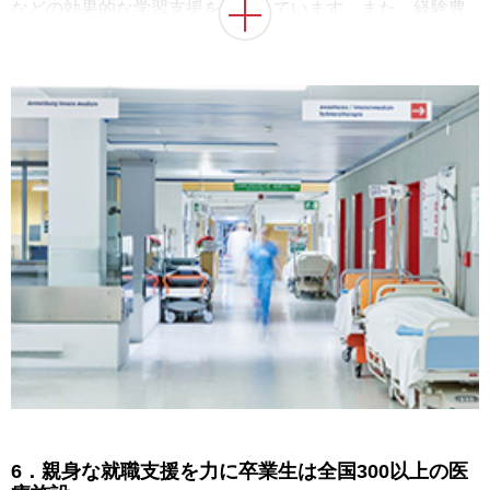
などの効果的な学習支援を提供しています。また、経験豊
富な教員の指導のもと、苦手科目や国家試験にかかわる詳
細な問題点の克服に役立つシステムを整備。さらに、4年次
からの国家試験に直結する科目やテスト、過去の国家試験
問題や模擬試験などを通して、着実に合格力を高めます。
学内には図書館や休憩スペースなど集中して勉強できる環
境が整っており、これら充実したサポートと環境を支え
に、毎年、高い国家試験合格率を実現しています。
6．親身な就職支援を力に卒業生は全国300以上の医