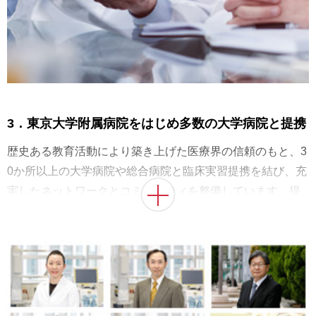
3．東京大学附属病院をはじめ多数の大学病院と提携
歴史ある教育活動により築き上げた医療界の信頼のもと、3
0か所以上の大学病院や総合病院と臨床実習提携を結び、充
実したネットワークとコミュニティを整備しています。提
携病院の数は全国屈指であり、学生は自分に適した環境で
臨床実習を経験することができます。
＜提携する大学病院の一例＞ 東京大学医学部附属病院、東
邦大学医療センター大橋病院、東京慈恵会医科大学附属病
院、慶應義塾大学病院、横浜市立大学附属病院 など