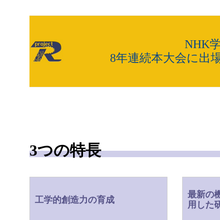
NHK
8年連続本大会に出場
3つの特長
最新の
工学的創造力の育成
用した