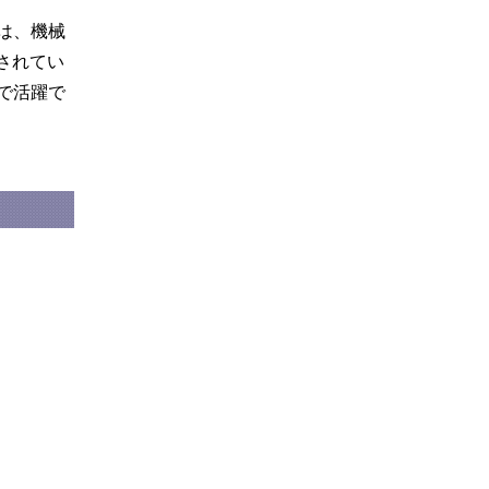
医療保健学部の交通案内
キャリアサポートセンター
は、機械
大学の最新資料はこちらから請求
資格支援
されてい
できます
で活躍で
学費・入学金について
デザイン学部の蒲田キャンパス施
設
大学の最新資料はこちらから請求
できます