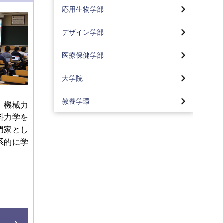
生より)
大学院デザイン研究科
学生より)
応用生物学部
メディア社会コース
社会情報専攻の研究・プロジ
デザイン学部トップページ
地球環境コース(2024年4月入
医療保健学部トップ
ェクト
カリキュラム
学生より)
デザイン学部
視覚デザインコース(2024年4
看護学科
プロジェクト実習
コーオプ教育
月入学生より)
大学院トップ
食品コース(2024年4月入学生
医療保健学部
より)
臨床工学科
カリキュラム
メディア学部 特集
情報デザインコース(2024年4
大学院バイオ・情報メディア研究
月入学生より)
科
化粧品コース(2024年4月入学
大学院
リハビリテーション学科
コーオプ教育
東京工科大学の地域連携
生より)
工業デザインコース(2024年4
バイオニクス専攻
理学療法学専攻
月入学生より)
東京工科大学の地域連携
Movie Library「メディア学部」
教養学環
カリキュラム
、機械力
コンピュータサイエンス専攻
作業療法学専攻
空間デザインコース(2024年4
料力学を
Movie Library CS学部
メディア学部の3つのポリシー
資格取得支援
月入学生より)
メディアサイエンス専攻
門家とし
言語聴覚学専攻
コンピュータサイエンス学部の3つ
入試情報
コーオプ教育
系的に学
感性演習とスキル演習
のポリシー
サステイナブル工学専攻
臨床検査学科
「ライブ・エンタテインメント
東京工科大学の地域連携
カリキュラム
入試情報
論」講師インタビュー
デザイン研究科デザイン専攻
東京工科大学の地域連携
Movie Library 応用生物学部
研究・制作活動紹介
オープンキャンパス情報
オープンキャンパス情報
医療技術学研究科 臨床検査学専攻
Movie Library「医療保健学部」
応用生物学部の3つのポリシー
教員紹介
公式BLOG
大学の学びはこんなに面白い
産業保健実践研究センター
入試情報
東京工科大学の地域連携
研究室一覧
メディア学部実績一覧
医療保健学部・学科・専攻の3つの