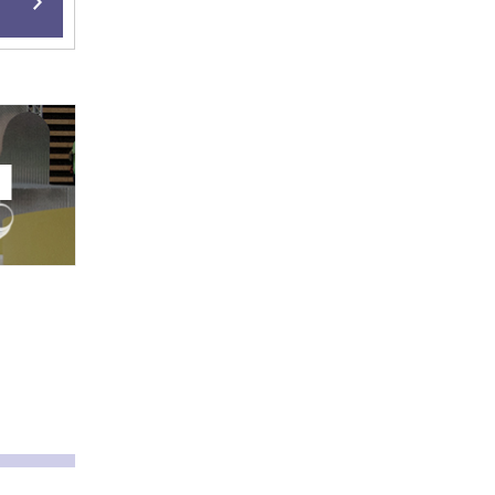
オープンキャンパス情報
ポリシー
映像でデザイン学部を知ろう
教員紹介
公式BLOG
大学の学びはこんなに面白い
国家試験合格率について
デザイン学部の3つのポリシー
シラバス
研究室一覧
キャリアコーオプセンター
オープンキャンパス情報
入試情報
大学の学びはこんなに面白い
シラバス
シラバス
入試情報
デザイン学部 卒業制作展示
キャリアコーオプセンター
教員紹介
研究室一覧
蒲田キャンパス紹介
GRADUATION WORKS ARCHIVES
資格支援
特色ＧＰ
卒業制作優秀作品アーカイブ
教員紹介
大学の学びはこんなに面白い
大学案内・入試情報のご請求
現代ＧＰ
オープンキャンパス情報
施設紹介
カリキュラム
キャリアコーオプセンター
内定者インタビュー
学部案内・入試情報のご請求
シラバス
資格支援
蒲田キャンパス紹介
教員紹介
施設紹介
シラバス
キャリアサポートセンター
大学案内・入試情報等の請求
デザイン学部プロジェクト
学費・入学金について
大学の学びはこんなに面白い
医療保健学部の蒲田キャンパス施
設
デザイン学部実績一覧