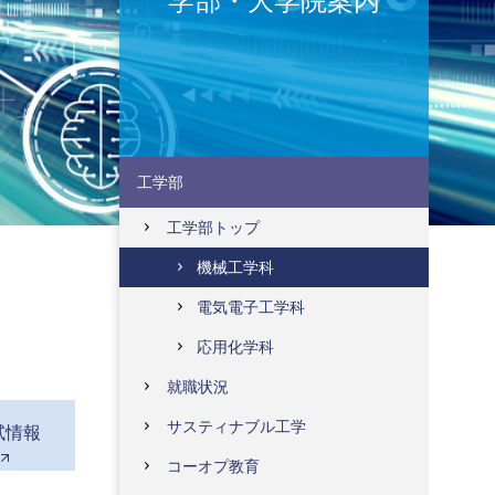
学部・大学院案内
工学部
工学部トップ
機械工学科
電気電子工学科
応用化学科
就職状況
サスティナブル工学
試情報
コーオプ教育