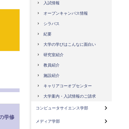
入試情報
オープンキャンパス情報
シラバス
紀要
大学の学びはこんなに面白い
研究室紹介
教員紹介
施設紹介
キャリアコーオプセンター
コンピュータサイエンス学部トッ
プ
大学案内・入試情報のご請求
メディア学部トップ
先進情報専攻(情報基盤、人間
コンピュータサイエンス学部
情報、人工知能)(2024年4月入
メディアコンテンツコース
学生より)
の学修
応用生物学部トップ
メディア学部
メディア技術コース
社会情報専攻(2024年4月入学
生命医薬コース(2024年4月入